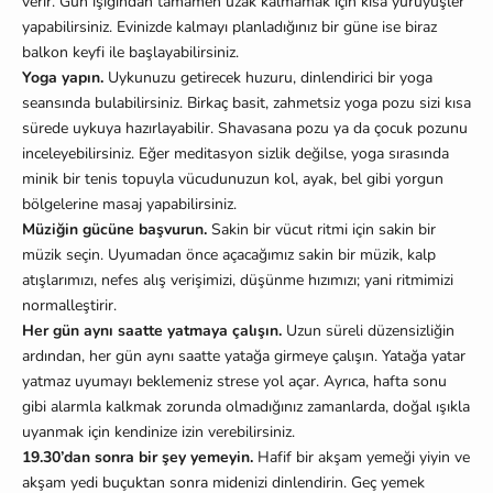
verir. Gün ışığından tamamen uzak kalmamak için kısa yürüyüşler
yapabilirsiniz. Evinizde kalmayı planladığınız bir güne ise biraz
balkon keyfi ile başlayabilirsiniz.
Yoga yapın.
Uykunuzu getirecek huzuru, dinlendirici bir yoga
seansında bulabilirsiniz. Birkaç basit, zahmetsiz yoga pozu sizi kısa
sürede uykuya hazırlayabilir. Shavasana pozu ya da çocuk pozunu
inceleyebilirsiniz. Eğer meditasyon sizlik değilse, yoga sırasında
minik bir tenis topuyla vücudunuzun kol, ayak, bel gibi yorgun
bölgelerine masaj yapabilirsiniz.
Müziğin gücüne başvurun.
Sakin bir vücut ritmi için sakin bir
müzik seçin. Uyumadan önce açacağımız sakin bir müzik, kalp
atışlarımızı, nefes alış verişimizi, düşünme hızımızı; yani ritmimizi
normalleştirir.
Her gün aynı saatte yatmaya çalışın.
Uzun süreli düzensizliğin
ardından, her gün aynı saatte yatağa girmeye çalışın. Yatağa yatar
yatmaz uyumayı beklemeniz strese yol açar. Ayrıca, hafta sonu
gibi alarmla kalkmak zorunda olmadığınız zamanlarda, doğal ışıkla
uyanmak için kendinize izin verebilirsiniz.
19.30’dan sonra bir şey yemeyin.
Hafif bir akşam yemeği yiyin ve
akşam yedi buçuktan sonra midenizi dinlendirin. Geç yemek