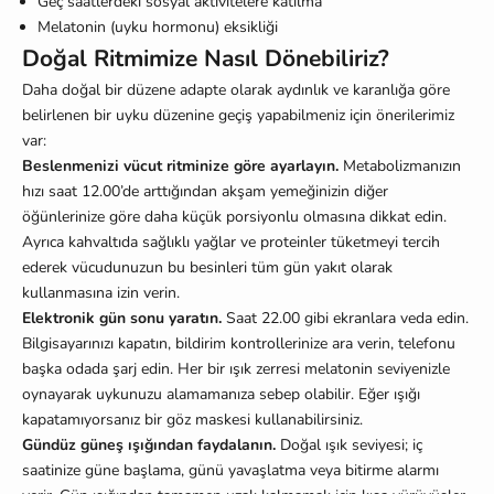
Geç saatlerdeki sosyal aktivitelere katılma
Melatonin (uyku hormonu) eksikliği
Doğal Ritmimize Nasıl Dönebiliriz?
Daha doğal bir düzene adapte olarak aydınlık ve karanlığa göre
belirlenen bir uyku düzenine geçiş yapabilmeniz için önerilerimiz
var:
Beslenmenizi vücut ritminize göre ayarlayın.
Metabolizmanızın
hızı saat 12.00’de arttığından akşam yemeğinizin diğer
öğünlerinize göre daha küçük porsiyonlu olmasına dikkat edin.
Ayrıca kahvaltıda sağlıklı yağlar ve proteinler tüketmeyi tercih
ederek vücudunuzun bu besinleri tüm gün yakıt olarak
kullanmasına izin verin.
Elektronik gün sonu yaratın.
Saat 22.00 gibi ekranlara veda edin.
Bilgisayarınızı kapatın, bildirim kontrollerinize ara verin, telefonu
başka odada şarj edin. Her bir ışık zerresi melatonin seviyenizle
oynayarak uykunuzu alamamanıza sebep olabilir. Eğer ışığı
kapatamıyorsanız bir göz maskesi kullanabilirsiniz.
Gündüz güneş ışığından faydalanın.
Doğal ışık seviyesi; iç
saatinize güne başlama, günü yavaşlatma veya bitirme alarmı