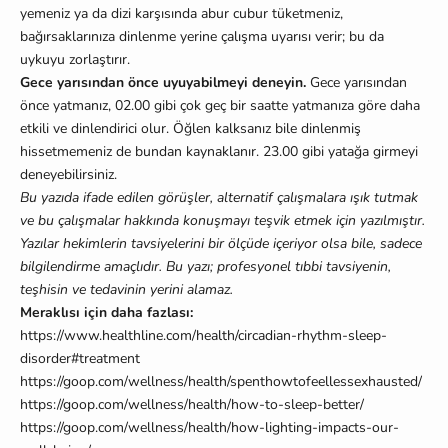
yemeniz ya da dizi karşısında abur cubur tüketmeniz,
bağırsaklarınıza dinlenme yerine çalışma uyarısı verir; bu da
uykuyu zorlaştırır.
Gece yarısından önce uyuyabilmeyi deneyin.
Gece yarısından
önce yatmanız, 02.00 gibi çok geç bir saatte yatmanıza göre daha
etkili ve dinlendirici olur. Öğlen kalksanız bile dinlenmiş
hissetmemeniz de bundan kaynaklanır. 23.00 gibi yatağa girmeyi
deneyebilirsiniz.
Bu yazıda ifade edilen görüşler, alternatif çalışmalara ışık tutmak
ve bu çalışmalar hakkında konuşmayı teşvik etmek için yazılmıştır.
Yazılar hekimlerin tavsiyelerini bir ölçüde içeriyor olsa bile, sadece
bilgilendirme amaçlıdır. Bu yazı; profesyonel tıbbi tavsiyenin,
teşhisin ve tedavinin yerini alamaz.
Meraklısı için daha fazlası:
https://www.healthline.com/health/circadian-rhythm-sleep-
disorder#treatment
https://goop.com/wellness/health/spenthowtofeellessexhausted/
https://goop.com/wellness/health/how-to-sleep-better/
https://goop.com/wellness/health/how-lighting-impacts-our-