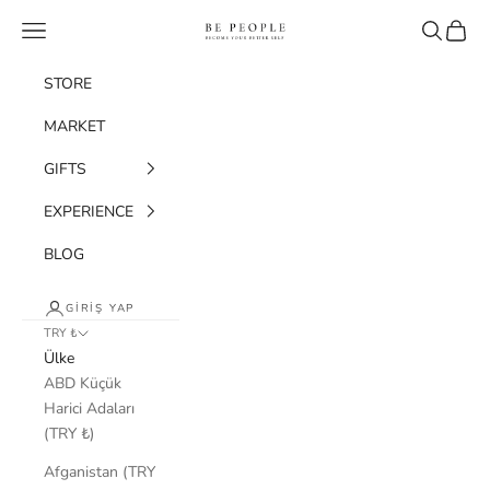
İçeriğe geç
bepeople.co
Menü
Ara
Sepet
STORE
MARKET
GIFTS
EXPERIENCE
BLOG
GIRIŞ YAP
TRY ₺
Ülke
ABD Küçük
Harici Adaları
(TRY ₺)
Afganistan (TRY