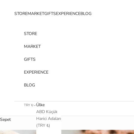
İçeriğe geç
STORE
MARKET
GIFTS
EXPERIENCE
BLOG
STORE
MARKET
GIFTS
EXPERIENCE
BLOG
Ülke
TRY ₺
ABD Küçük
Harici Adaları
Sepet
(TRY ₺)