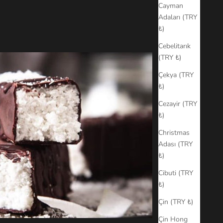
Cayman
Adaları (TRY
₺)
Cebelitarık
(TRY ₺)
Çekya (TRY
₺)
Cezayir (TRY
₺)
Christmas
Adası (TRY
₺)
Cibuti (TRY
₺)
Çin (TRY ₺)
Çin Hong