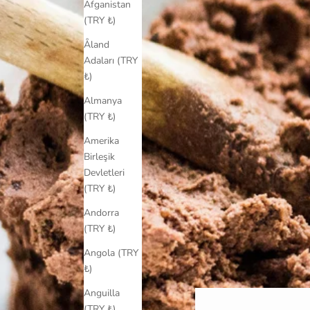
Afganistan
(TRY ₺)
Åland
Adaları (TRY
₺)
Almanya
(TRY ₺)
Amerika
Birleşik
Devletleri
(TRY ₺)
Andorra
(TRY ₺)
Angola (TRY
₺)
Anguilla
(TRY ₺)