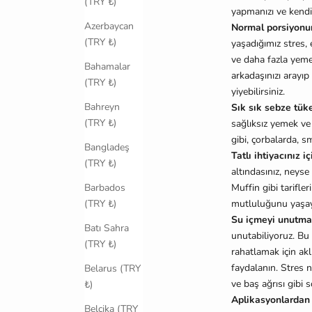
(TRY ₺)
yapmanızı ve kendi
Azerbaycan
Normal porsiyonun
(TRY ₺)
yaşadığımız stres, 
ve daha fazla yemek
Bahamalar
arkadaşınızı arayıp
(TRY ₺)
yiyebilirsiniz.
Bahreyn
Sık sık sebze tü
(TRY ₺)
sağlıksız yemek ve 
gibi, çorbalarda, s
Bangladeş
Tatlı ihtiyacınız iç
(TRY ₺)
altındasınız, neyse
Muffin gibi tarifle
Barbados
mutluluğunu yaşay
(TRY ₺)
Su içmeyi unutmay
Batı Sahra
unutabiliyoruz. Bu
(TRY ₺)
rahatlamak için akl
faydalanın. Stres 
Belarus (TRY
ve baş ağrısı gibi
₺)
Aplikasyonlardan
Belçika (TRY