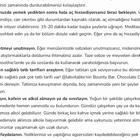
nizi zamanında durdurabilmenizi kolaylaştırır.
uzda yemek yedikten sonra hala aç hissediyorsanız biraz bekleyin.
V
endişe, can sıkıntısı gibi durumlardan kaynaklı olarak, aç olmadığınız hal
 istiyor olabilirsiniz. 15-20 dakika kadar başka şeylerle uğraşın. Medita
 sohbet edin ya da bir bölüm diziyle vakit geçirin. Eğer yine de aç hissedi
ketmeyi unutmayın.
Eğer menülerinizde sebzeleri unutmazsanız, midenizin 
atıştırmalıklarla doldurma ihtimaliniz azalır. Taze sebze ve meyveleri dire
moothie’lerde ya da soslarda da kullanarak yaratıcılığınıza başvurun.
in sağlıklı tatlı tarifleri araştırın.
Eğer tatlıları çok seviyorsanız bu dön
 ki sağlıklı pek çok tatlı tarifi var! @labvitalite’nin Bounty Bar, Chocolat
rini deneyin. Tatlınıza kavuşmanın dışında, boş zamanınızda yeni bir şeyl
ın.
ın, kafein ve alkol almayın ya da sınırlayın.
Yoğun bir şekilde çalışırke
 nedenle hemen yanınızda su bulundurun. Gündüz çalışırken çay ya da ka
ımıza alkol gelebiliyor. Günde birkaç kez kahve içmek yerine sağlıklı bir bi
nedeniyle aklınıza alkole başvurmak gelebilir ama uykunuzu yeterince al
 sorunlar yaşamamak için uzak durun.
 faydalanın.
Yediklerinizi ve yaptığınız egzersizleri kaydedebileceğiniz p