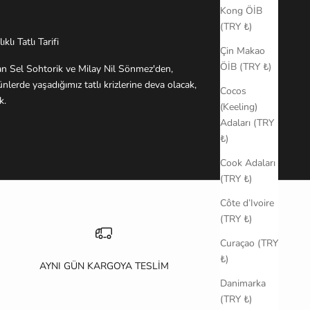
Kong ÖİB
(TRY ₺)
lı Tatlı Tarifi
Çin Makao
ÖİB (TRY ₺)
lan Sel Sohtorik ve Milay Nil Sönmez'den,
nlerde yaşadığımız tatlı krizlerine deva olacak,
Cocos
k.
(Keeling)
Adaları (TRY
₺)
Cook Adaları
(TRY ₺)
Côte d’Ivoire
(TRY ₺)
Curaçao (TRY
₺)
AYNI GÜN KARGOYA TESLİM
Danimarka
(TRY ₺)