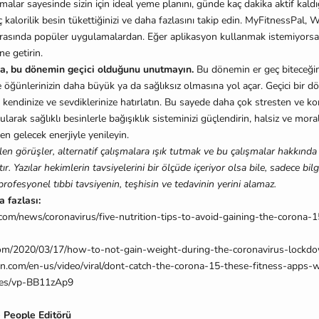
lar sayesinde sizin için ideal yeme planını, günde kaç dakika aktif kaldığ
 kalorilik besin tükettiğinizi ve daha fazlasını takip edin. MyFitnessPal,
arasında popüler uygulamalardan. Eğer aplikasyon kullanmak istemiyorsanız
e getirin.
a, bu dönemin geçici olduğunu unutmayın.
Bu dönemin er geç biteceğin
 ve öğünlerinizin daha büyük ya da sağlıksız olmasına yol açar. Geçici bir d
 kendinize ve sevdiklerinize hatırlatın. Bu sayede daha çok stresten ve ko
arak sağlıklı besinlerle bağışıklık sisteminizi güçlendirin, halsiz ve moral
en gelecek enerjiyle yenileyin.
ilen görüşler, alternatif çalışmalara ışık tutmak ve bu çalışmalar hakkınd
ır. Yazılar hekimlerin tavsiyelerini bir ölçüde içeriyor olsa bile, sadece bil
 profesyonel tıbbi tavsiyenin, teşhisin ve tedavinin yerini alamaz.
a fazlası:
.com/news/coronavirus/five-nutrition-tips-to-avoid-gaining-the-corona-1
com/2020/03/17/how-to-not-gain-weight-during-the-coronavirus-lockd
.com/en-us/video/viral/dont-catch-the-corona-15-these-fitness-apps-w
rves/vp-BB11zAp9
 People Editörü