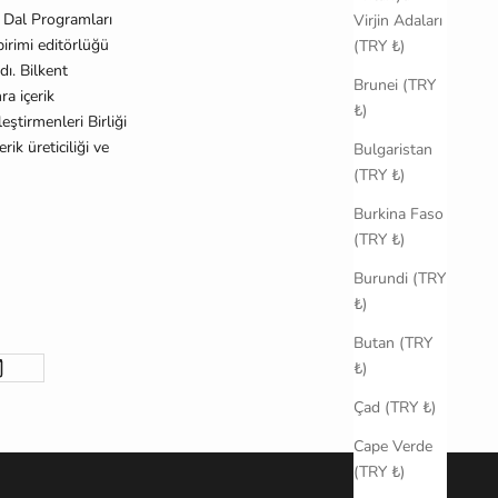
n Dal Programları
Virjin Adaları
birimi editörlüğü
(TRY ₺)
dı. Bilkent
Brunei (TRY
a içerik
₺)
eştirmenleri Birliği
ik üreticiliği ve
Bulgaristan
(TRY ₺)
Burkina Faso
(TRY ₺)
Burundi (TRY
₺)
Butan (TRY
₺)
Çad (TRY ₺)
Cape Verde
(TRY ₺)