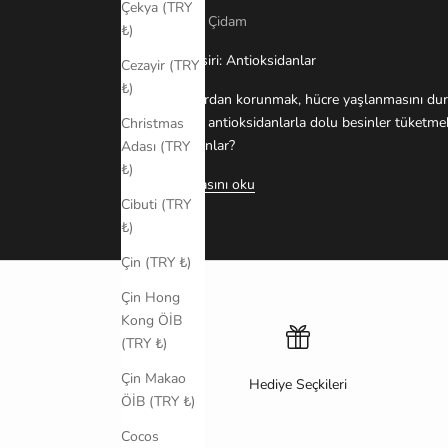
Çekya (TRY
Yazar: Eda Çidam
₺)
Gençlik iksiri: Antioksidanlar
Cezayir (TRY
₺)
Hastalıklardan korunmak, hücre yaşlanmasını dur
olmak için antioksidanlarla dolu besinler tüketm
Christmas
antioksidanlar?
Adası (TRY
₺)
Daha fazlasını oku
Cibuti (TRY
₺)
Çin (TRY ₺)
Çin Hong
Kong ÖİB
(TRY ₺)
Çin Makao
Hediye Seçkileri
ÖİB (TRY ₺)
Cocos