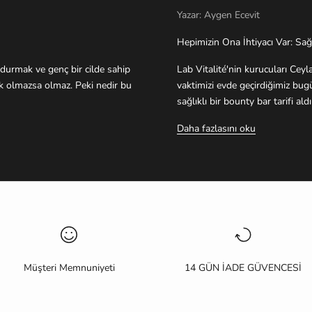
Yazar: Aygen Ecevit
Hepimizin Ona İhtiyacı Var: Sağlık
durmak ve genç bir cilde sahip
Lab Vitalité'nin kurucuları Cey
ek olmazsa olmaz. Peki nedir bu
vaktimizi evde geçirdiğimiz bugü
sağlıklı bir bounty bar tarifi aldı
Daha fazlasını oku
Müşteri Memnuniyeti
14 GÜN İADE GÜVENCESİ