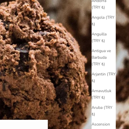
Andorra
(TRY ₺)
Angola (TRY
₺)
Anguilla
(TRY ₺)
Antigua ve
Barbuda
(TRY ₺)
Arjantin (TRY
₺)
Arnavutluk
(TRY ₺)
Aruba (TRY
₺)
Ascension