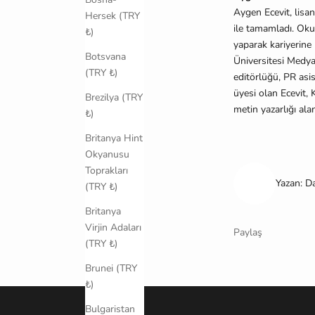
Aygen Ecevit, lisa
Hersek (TRY
ile tamamladı. Okul
₺)
yaparak kariyerine 
Botsvana
Üniversitesi Medy
(TRY ₺)
editörlüğü, PR asis
üyesi olan Ecevit, 
Brezilya (TRY
metin yazarlığı alan
₺)
Britanya Hint
Okyanusu
Toprakları
Yazan: D
(TRY ₺)
Britanya
Virjin Adaları
Paylaş
(TRY ₺)
Brunei (TRY
₺)
Bulgaristan