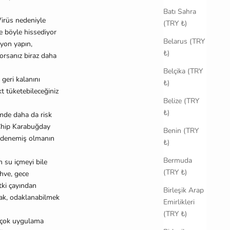
Batı Sahra
irüs nedeniyle
(TRY ₺)
de böyle hissediyor
Belarus (TRY
syon yapın,
₺)
yorsanız biraz daha
Belçika (TRY
geri kalanını
₺)
kt tüketebileceğiniz
Belize (TRY
₺)
emde daha da risk
e Chip Karabuğday
Benin (TRY
er denemiş olmanın
₺)
Bermuda
n su içmeyi bile
(TRY ₺)
hve, gece
tki çayından
Birleşik Arap
mak, odaklanabilmek
Emirlikleri
(TRY ₺)
ek çok uygulama