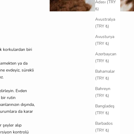
Adası (TRY
₺)
Avustralya
(TRY ₺)
Avusturya
(TRY ₺)
k korkulardan biri
Azerbaycan
(TRY ₺)
lemekten ya da
ne evdeyiz, sürekli
Bahamalar
z.
(TRY ₺)
Bahreyn
elirleyin. Evden
(TRY ₺)
bir rutin
larınızın dışında,
Bangladeş
durumlara da karar
(TRY ₺)
Barbados
 şeyler alıp
(TRY ₺)
orsiyon kontrolü