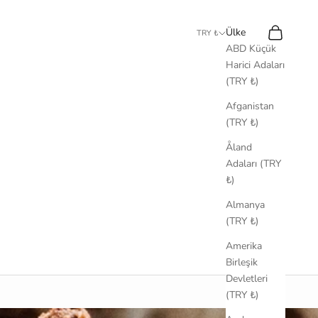
Ara
Sepet
Ülke
TRY ₺
ABD Küçük
Harici Adaları
(TRY ₺)
Afganistan
(TRY ₺)
Åland
Adaları (TRY
₺)
Almanya
(TRY ₺)
Amerika
Birleşik
Devletleri
(TRY ₺)