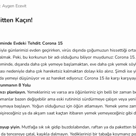
: Aygen Ecevit
itten Kaçın!
minde Evdeki Tehdit: Corona 15
yle günlerimizi evden geçirirken, virüs dışında çoğumuzun hissettiği orta
 almak. Peki, bu korkunun bir adı olduğunu biliyor muydunuz: Corona 15.
minde, dışarıda daha çok yemeye başlamaktan, eve daha çok yemek söy
 nedeniyle daha çok hareketsiz kalmaktan dolayı kilo alırız. Şimdi ise yi
 da yemeyi düşünüyor ve az hareket ediyoruz: Corona 15 ile karşı karşıyayı
runmanın 8 Yolu
ızı planlayın.
Yemekleriniz ve varsa ara öğünleriniz için belli bir zaman b
amanlar bazen değişebilir ama eski rutininizi sürdürmeye çalışın veya yeni 
ymaya başlayın. Yoğun olduğunuz için öğün atlamayın. Yemek yeme zaman
şireceğiniz ya da akşam saat kaçtan itibaren yemek yemeyeceğiniz gibi 
oyup yiyin.
Mutfağa sık sık gidip buzdolabından, raftan ya da paketten bir
 da tencereye çatal, kaşıkla dalmayın. Yediklerinizi bir tabağa koymanız p