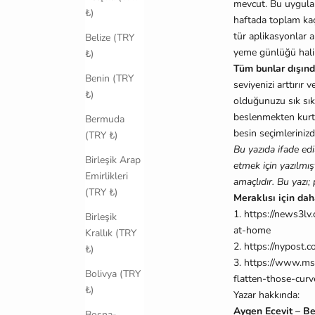
mevcut. Bu uygulama
₺)
haftada toplam kaç
tür aplikasyonlar 
Belize (TRY
yeme günlüğü halin
₺)
Tüm bunlar dışınd
Benin (TRY
seviyenizi arttırır
₺)
olduğunuzu sık sık
beslenmekten kurtul
Bermuda
besin seçimlerinizd
(TRY ₺)
Bu yazıda ifade ed
Birleşik Arap
etmek için yazılmışt
Emirlikleri
amaçlıdır. Bu yazı;
(TRY ₺)
Meraklısı için dah
1.
https://news3lv
Birleşik
at-home
Krallık (TRY
2.
https://nypost.
₺)
3.
https://www.msn
Bolivya (TRY
flatten-those-cu
₺)
Yazar hakkında:
Aygen Ecevit – Be
Bosna-