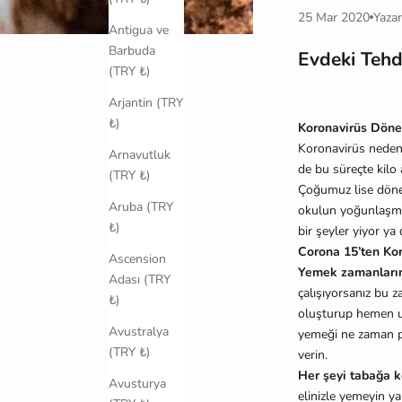
25 Mar 2020
Yazar
Antigua ve
Barbuda
Evdeki Tehd
(TRY ₺)
Arjantin (TRY
₺)
Koronavirüs Döne
Koronavirüs nedeni
Arnavutluk
de bu süreçte kilo
(TRY ₺)
Çoğumuz lise döne
Aruba (TRY
okulun yoğunlaşması
₺)
bir şeyler yiyor ya
Corona 15’ten Ko
Ascension
Yemek zamanların
Adası (TRY
çalışıyorsanız bu z
₺)
oluşturup hemen u
Avustralya
yemeği ne zaman pi
(TRY ₺)
verin.
Her şeyi tabağa k
Avusturya
elinizle yemeyin ya