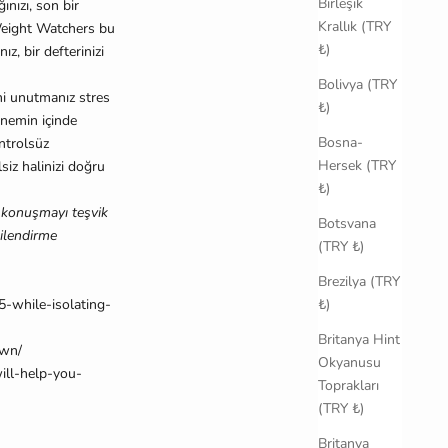
Birleşik
ınızı, son bir
Krallık (TRY
 Weight Watchers bu
₺)
, bir defterinizi
Bolivya (TRY
i unutmanız stres
₺)
önemin içinde
Bosna-
ntrolsüz
Hersek (TRY
siz halinizi doğru
₺)
a konuşmayı teşvik
Botsvana
gilendirme
(TRY ₺)
Brezilya (TRY
5-while-isolating-
₺)
Britanya Hint
own/
Okyanusu
ill-help-you-
Toprakları
(TRY ₺)
Britanya