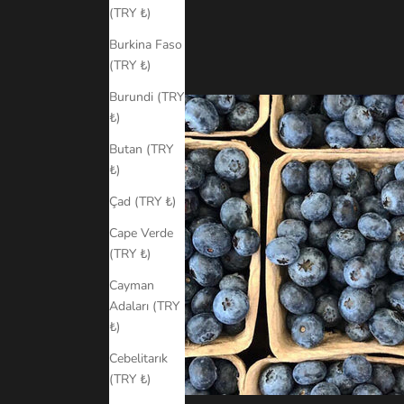
(TRY ₺)
Burkina Faso
(TRY ₺)
Burundi (TRY
₺)
Butan (TRY
₺)
Çad (TRY ₺)
Cape Verde
(TRY ₺)
Cayman
Adaları (TRY
₺)
Cebelitarık
(TRY ₺)