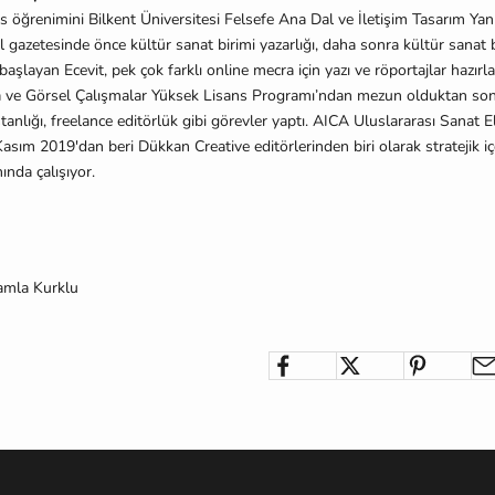
ns öğrenimini Bilkent Üniversitesi Felsefe Ana Dal ve İletişim Tasarım Ya
 gazetesinde önce kültür sanat birimi yazarlığı, daha sonra kültür sanat 
başlayan Ecevit, pek çok farklı online mecra için yazı ve röportajlar hazırla
a ve Görsel Çalışmalar Yüksek Lisans Programı’ndan mezun olduktan sonr
tanlığı, freelance editörlük gibi görevler yaptı. AICA Uluslararası Sanat El
Kasım 2019'dan beri Dükkan Creative editörlerinden biri olarak stratejik içer
ında çalışıyor.
amla Kurklu