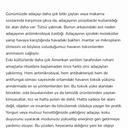
Günümüzde adaçayı daha çok bitki çayları veya makarna
soslarında karşımıza çıksa da, adaçayının yüzyıllardır kullanıldığı
bir alan daha var: Tütsü yakmak. Bunun arkasındaki asıl neden
adaçayının antimikrobiyal özelliği. Adaçayının içindeki moleküller
yanıp havaya karıştığında havadaki bakteri, mantar ve mikropların
ölmesini ve böylece soluduğumuz havanın toksinlerden
arınmasını sağlıyor.
Eski kültürlerde daha çok Amerikan yerlileri tarafından ruhani
amaçlarla ritüellere başlamadan önce farklı cins adaçayları
yakılırmış. Hem antimikrobiyal, hem antibakteriyel hem de
antifungal olması sayesinde ortamdaki havanın toksik yükünü
arındırmada en iyi yöntemlerden biri. Bu toksik yüke alandaki
böcekler, oda boyalarından ya da temizlik ürünlerinden yayılan
kimyasallar, toz ve hatta polen de dahil. Hatta sadece bir alanı
değil, objeleri ve insanları da tütsülemek oldukça yaygın bir pratik.
Yorgun veya mutsuz hissettiğinizde yaktığınız adaçayı, koku
duyusunu uyararak modunuzu yükseltip enerjinizi geri getirmeye
yardımcı oluyor. Bu yüzden; heyecanla aldığınız yeni bir objeyi