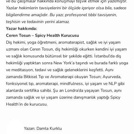
ve bu çalışmalar hakkında konuşmayı teşvik etmek için yazılmıştır.
Yazılar hekimlerin tavsiyelerini bir ölçüde içeriyor olsa bile, sadece
bilgilendirme amaçlıdır. Bu yazı; profesyonel tıbbi tavsiyenin,
teşhisin ve tedavinin yerini alamaz.
Yazar hakkında:
Ceren Tosun – Spicy Health Kurucusu
Diş hekimi, yoga öğretmeni, aromaterapist, sağlık ve iyi yaşam
uzmanı olan Ceren Tosun, diş hekimliği okurken kendini iyi yaşam
ve sağlık konusunda bütünsel bir şekilde eğitti. İstanbul'da diş
hekimliği yaptıktan sonra New York’a taşındı ve burada farklı yoga
ve meditasyon, tedavi ve sağlık geleneklerini keşfetti. Aynı
zamanda Bitkisel Tıp ve Aromaterapi okuyan Tosun; Ayurveda,
fonksiyonel tıp, aromaterapi, mindfulness, iyi yaşam ve NLP gibi
alanlarda sertifika sahibi. Şu an Londra’da yaşayan Tosun, aynı
zamanda sağlık ve iyi yaşam üzerine danışmanlık yaptığı Spicy
Health’in de kurucusu.
Yazan: Damla Kurklu