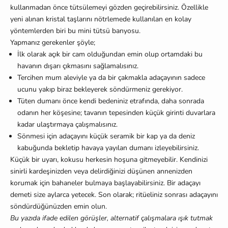
kullanmadan önce tütsülemeyi gözden geçirebilirsiniz. Özellikle
yeni alınan kristal taşlarını nötrlemede kullanılan en kolay
yöntemlerden biri bu mini tütsü banyosu.
Yapmanız gerekenler şöyle;
İlk olarak açık bir cam olduğundan emin olup ortamdaki bu
havanın dışarı çıkmasını sağlamalısınız.
Tercihen mum aleviyle ya da bir çakmakla adaçayının sadece
ucunu yakıp biraz bekleyerek söndürmeniz gerekiyor.
Tüten dumanı önce kendi bedeniniz etrafında, daha sonrada
odanın her köşesine; tavanın tepesinden küçük girinti duvarlara
kadar ulaştırmaya çalışmalısınız.
Sönmesi için adaçayını küçük seramik bir kap ya da deniz
kabuğunda bekletip havaya yayılan dumanı izleyebilirsiniz.
Küçük bir uyarı, kokusu herkesin hoşuna gitmeyebilir. Kendinizi
sinirli kardeşinizden veya delirdiğinizi düşünen annenizden
korumak için bahaneler bulmaya başlayabilirsiniz. Bir adaçayı
demeti size aylarca yetecek. Son olarak; ritüeliniz sonrası adaçayını
söndürdüğünüzden emin olun.
Bu yazıda ifade edilen görüşler, alternatif çalışmalara ışık tutmak