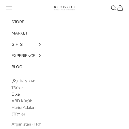
İçeriğe geç
bepeople.co
Menü
Ara
Sepet
STORE
MARKET
GIFTS
EXPERIENCE
BLOG
GIRIŞ YAP
TRY ₺
Ülke
ABD Küçük
Harici Adaları
(TRY ₺)
Afganistan (TRY