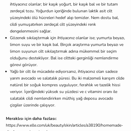
ihtiyacınız olanlar; bir kaşık yoğurt, bir kaşık bal ve bir tutam
zerdeçal tozu. Yoğurdun içeriğinde bulunan laktik asit cilt
yüzeyindeki ölü hücreleri hedef alıp temizler. Nem dostu bal,
cildi yumuşatırken zerdeçal cilt yüzeyindeki renk
dengelenmesini sağlar.
Gözenek sıkılaştırmak için ihtiyacınız olanlar ise; yumurta beyazı,
limon suyu ve bir kaşık bal. Birçok araştırma yumurta beyazı ve
limon suyunun cilt sıkılaştırmak adına mükemmel bir seçim
olduğunu destekliyor. Bal ise ciltteki gerginliği nemlendirme
görevi görüyor.
Yağlı bir cilt ile mücadele ediyorsanız, ihtiyacınız olan sadece
yarım avocado ve salatalık püresi. Bu iki malzemeli karışım cilde
natürel bir soğuk kompres uyguluyor, ferahlık ve tazelik hissi
veriyor. İçeriğindeki yüksek su yüzdesi ve c vitamini oranı ile
salatalık cildi nemlendirirken müthiş yağ deposu avocado
çizgiler üzerinde çalışıyor.
Meraklısı için daha fazlası:
https://www.elle.com/uk/beauty/skin/articles/a38190/homemade-