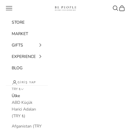
İçeriğe geç
bepeople.co
Menü
Ara
Sepet
STORE
MARKET
GIFTS
EXPERIENCE
BLOG
GIRIŞ YAP
TRY ₺
Ülke
ABD Küçük
Harici Adaları
(TRY ₺)
Afganistan (TRY