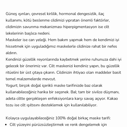
Güneş ışınları, çevresel kirlilik, hormonal dengesizlik, ilaç
kullanımı, kötü beslenme cildimizi yıpratan önemli faktörler,
cildimizin savunma mekanizması hiperpigmentasyon ise cilt
lekelerinin başlıca nedeni.
Maskeler ise can yeleği. Hem bakım yapmak hem de kendimizi iyi
hissetmek için uyguladığımız maskelerle cildinize rahat bir nefes
aldırın.
Kendinizi güzellik reyonlarında kaybetmek yerine ruhunuza dahi iyi
gelecek bir önerimiz var. Cilt maskenizi kendiniz yapın, bu güzellik
ritüelini bir üst çıtaya çıkarın. Cildinizin ihtiyacı olan maddeler basit
temel malzemelerde mevcut.
Yogurt; birçok doğal içerikli maske tarifinizde baz olarak
kullanabileceğiniz harika bir seçenek. Bal; tam bir sivilce düşmanı,
adeta ciltte gerçekleşen enfeksiyonlara karşı savaş açıyor. Kakao
tozu ise cilt ışıltısını desteklemek için kullanılabiliyor.
Kolayca uygulayabileceğiniz 100% doğal birkaç maske tarifi:
Cilt yüzeyini pürüzsüzleştirmek ve renk dengelemek için