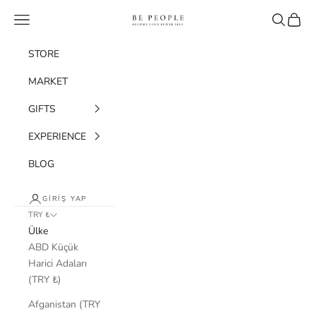
İçeriğe geç
bepeople.co
Menü
Ara
Sepet
STORE
MARKET
GIFTS
EXPERIENCE
BLOG
GIRIŞ YAP
TRY ₺
Ülke
ABD Küçük
Harici Adaları
(TRY ₺)
Afganistan (TRY