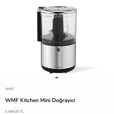
1 ögesine git
2 ögesine git
WMF
WMF Kitchen Mini Doğrayıcı
İndirimli fiyat
4,499.00 TL