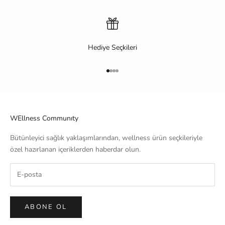
Hediye Seçkileri
1 ögesine git
2 ögesine git
3 ögesine git
4 ögesine git
WEllness Communıty
Bütünleyici sağlık yaklaşımlarından, wellness ürün seçkileriyle
özel hazırlanan içeriklerden haberdar olun.
ABONE OL