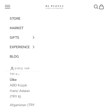
İçeriğe geç
bepeople.co
Menü
Ara
Sepet
STORE
MARKET
GIFTS
EXPERIENCE
BLOG
GIRIŞ YAP
TRY ₺
Ülke
ABD Küçük
Harici Adaları
(TRY ₺)
Afganistan (TRY