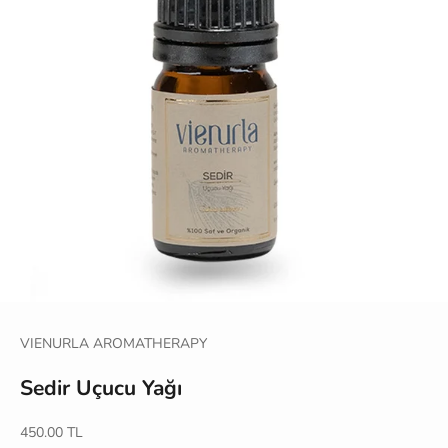
VIENURLA AROMATHERAPY
Sedir Uçucu Yağı
İndirimli fiyat
450.00 TL