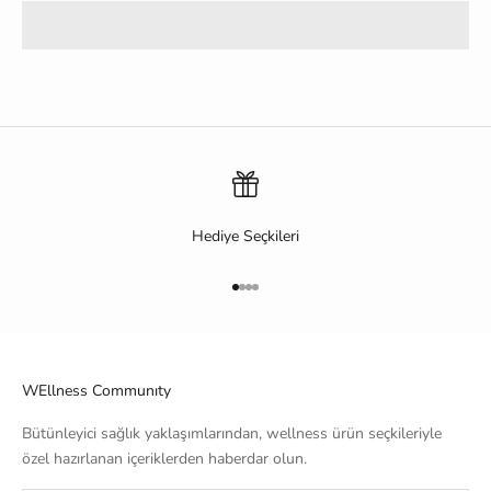
Hediye Seçkileri
1 ögesine git
2 ögesine git
3 ögesine git
4 ögesine git
WEllness Communıty
Bütünleyici sağlık yaklaşımlarından, wellness ürün seçkileriyle
özel hazırlanan içeriklerden haberdar olun.