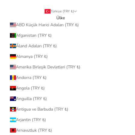
Türkiye (TRY ₺)
Ülke
ABD Küçük Harici Adaları (TRY ₺)
Afganistan (TRY ₺)
Åland Adaları (TRY ₺)
Almanya (TRY ₺)
Amerika Birleşik Devletleri (TRY ₺)
Andorra (TRY ₺)
Angola (TRY ₺)
Anguilla (TRY ₺)
Antigua ve Barbuda (TRY ₺)
Arjantin (TRY ₺)
Arnavutluk (TRY ₺)