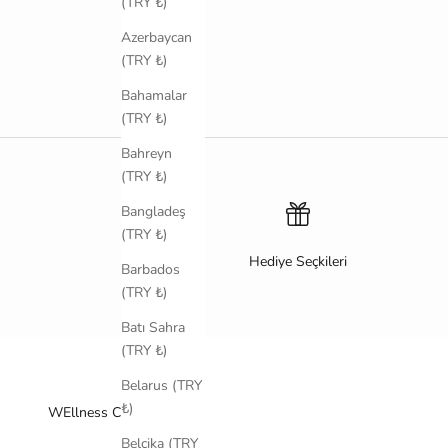
(TRY ₺)
Azerbaycan
(TRY ₺)
Bahamalar
(TRY ₺)
Bahreyn
(TRY ₺)
Bangladeş
(TRY ₺)
Hediye Seçkileri
Barbados
(TRY ₺)
Batı Sahra
(TRY ₺)
Belarus (TRY
₺)
WEllness Communıty
Belçika (TRY