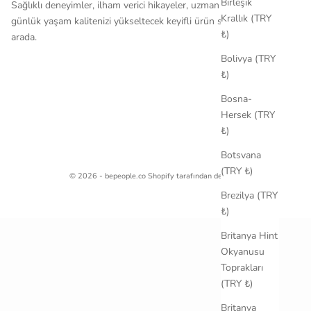
Birleşik
Sağlıklı deneyimler, ilham verici hikayeler, uzman tavsiyeleri ve
Krallık (TRY
günlük yaşam kalitenizi yükseltecek keyifli ürün seçkileri bir
₺)
arada.
Bolivya (TRY
₺)
Bosna-
Hersek (TRY
₺)
Botsvana
(TRY ₺)
© 2026 - bepeople.co Shopify tarafından desteklenmektedir
Brezilya (TRY
₺)
Britanya Hint
Okyanusu
Toprakları
(TRY ₺)
Britanya