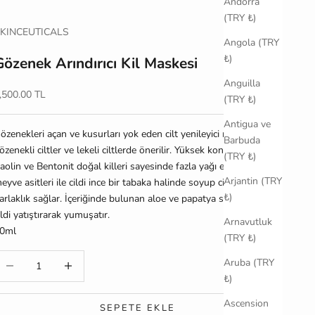
Andorra
(TRY ₺)
KINCEUTICALS
Angola (TRY
₺)
Gözenek Arındırıcı Kil Maskesi
Anguilla
ndirimli fiyat
,500.00 TL
(TRY ₺)
Antigua ve
özenekleri açan ve kusurları yok eden cilt yenileyici maske.
Yağlı,
Barbuda
özenekli ciltler ve lekeli ciltlerde önerilir.
Yüksek konsantrasyonlu
(TRY ₺)
aolin ve Bentonit doğal killeri sayesinde fazla yağı emer ve
Arjantin (TRY
eyve asitleri ile cildi ince bir tabaka halinde soyup cilde yeniden
₺)
arlaklık sağlar. İçeriğinde bulunan aloe ve papatya sayesinde
ildi yatıştırarak yumuşatır.
Arnavutluk
0ml
(TRY ₺)
iktarı azalt
Miktarı artır
Aruba (TRY
₺)
Ascension
SEPETE EKLE