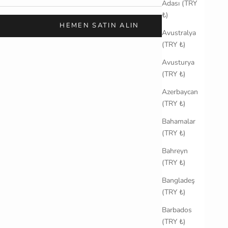
Adası (TRY
₺)
HEMEN SATIN ALIN
Avustralya
(TRY ₺)
Avusturya
(TRY ₺)
Azerbaycan
(TRY ₺)
Bahamalar
(TRY ₺)
Bahreyn
(TRY ₺)
Bangladeş
(TRY ₺)
Barbados
(TRY ₺)