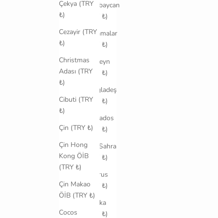
Çekya (TRY
Azerbaycan
₺)
(TRY ₺)
Cezayir (TRY
Bahamalar
₺)
(TRY ₺)
Christmas
Bahreyn
Adası (TRY
(TRY ₺)
₺)
Bangladeş
Cibuti (TRY
(TRY ₺)
₺)
Barbados
Çin (TRY ₺)
(TRY ₺)
Çin Hong
Batı Sahra
Kong ÖİB
(TRY ₺)
(TRY ₺)
Belarus
Çin Makao
(TRY ₺)
ÖİB (TRY ₺)
Belçika
Cocos
(TRY ₺)