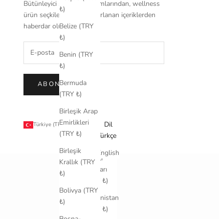
Bütünleyici sağlık yaklaşımlarından, wellness
₺)
ürün seçkileriyle özel hazırlanan içeriklerden
haberdar olun.
Belize (TRY
₺)
Benin (TRY
₺)
Bermuda
ABONE OL
(TRY ₺)
Birleşik Arap
Emirlikleri
Ülke
Dil
Türkiye (TRY ₺)
Türkçe
(TRY ₺)
ABD
Türkçe
Küçük
Birleşik
English
Harici
Krallık (TRY
Adaları
₺)
(TRY ₺)
Bolivya (TRY
Afganistan
₺)
(TRY ₺)
Bosna-