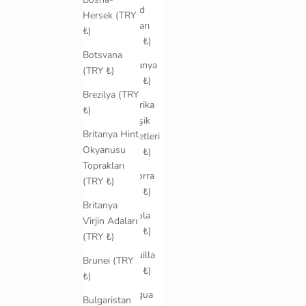
Åland
Hersek (TRY
Adaları
₺)
(TRY ₺)
Botsvana
Almanya
(TRY ₺)
(TRY ₺)
Brezilya (TRY
Amerika
₺)
Birleşik
Britanya Hint
Devletleri
Okyanusu
(TRY ₺)
Toprakları
Andorra
(TRY ₺)
(TRY ₺)
Britanya
Angola
Virjin Adaları
(TRY ₺)
(TRY ₺)
Anguilla
Brunei (TRY
(TRY ₺)
₺)
Antigua
Bulgaristan