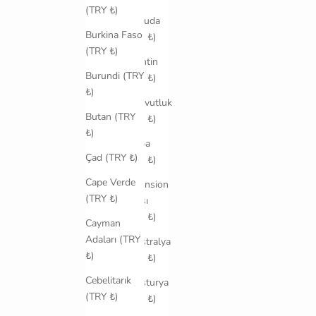
ve
(TRY ₺)
Barbuda
Burkina Faso
(TRY ₺)
(TRY ₺)
Arjantin
Burundi (TRY
(TRY ₺)
₺)
Arnavutluk
Butan (TRY
(TRY ₺)
₺)
Aruba
Çad (TRY ₺)
(TRY ₺)
Cape Verde
Ascension
(TRY ₺)
Adası
(TRY ₺)
Cayman
Adaları (TRY
Avustralya
₺)
(TRY ₺)
Cebelitarık
Avusturya
(TRY ₺)
(TRY ₺)