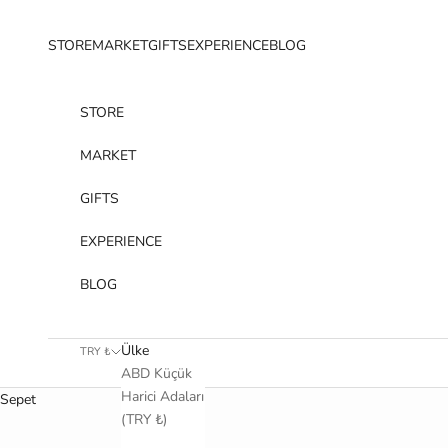
İçeriğe geç
STORE
MARKET
GIFTS
EXPERIENCE
BLOG
STORE
MARKET
GIFTS
EXPERIENCE
BLOG
Ülke
TRY ₺
ABD Küçük
Harici Adaları
Sepet
(TRY ₺)