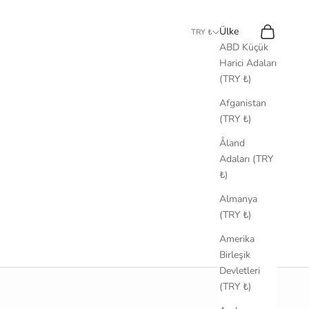
Ara
Sepet
Ülke
TRY ₺
ABD Küçük
Harici Adaları
(TRY ₺)
Afganistan
(TRY ₺)
Åland
Adaları (TRY
₺)
Almanya
(TRY ₺)
Amerika
Birleşik
Devletleri
(TRY ₺)