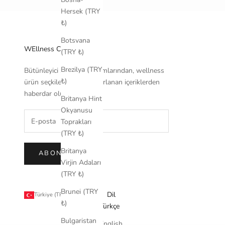
Hersek (TRY
₺)
Botsvana
WEllness Communıty
(TRY ₺)
Brezilya (TRY
Bütünleyici sağlık yaklaşımlarından, wellness
₺)
ürün seçkileriyle özel hazırlanan içeriklerden
haberdar olun.
Britanya Hint
Okyanusu
Toprakları
(TRY ₺)
Britanya
ABONE OL
Virjin Adaları
(TRY ₺)
Brunei (TRY
Ülke
Dil
Türkiye (TRY ₺)
Türkçe
₺)
ABD
Türkçe
Küçük
Bulgaristan
English