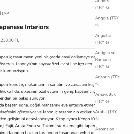
Andorra
(TRY ₺)
İTAP
Angola (TRY
₺)
Japanese Interiors
Anguilla
ndirimli fiyat
,238.00 TL
(TRY ₺)
Antigua ve
apon iç tasarımının yeni bir çağda nasıl gelişmeye devam ettiğini
Barbuda
österen, Japonya'nın sayısız özel ev stiline içeriden
(TRY ₺)
ir kompozisyon.
Arjantin (TRY
₺)
apon konut iç mekanlarının sanatını ve zanaatını keşfeden yazar
ihoko Iida, ülkesinin özel evlerinin geniş kapsamlı iç tasarımına
Arnavutluk
çeriden bir bakış sunuyor.
(TRY ₺)
ida baştan sona, doğal manzarayı eve entegre etmenin kalıcı
Aruba (TRY
elsefesini gösteriyor ve Japon iç tasarımının etkilerini ve devam
₺)
den gelişimini detaylandırıyor. Kitap ayrıca Kengo Kuma, nendo,
oji Fujii, Arata Endo ve Takamitsu Azuma gibi Japonya'nın en iyi
Ascension
imarlarından bazıları tarafından tasarlanan evleri de sergiliyor.