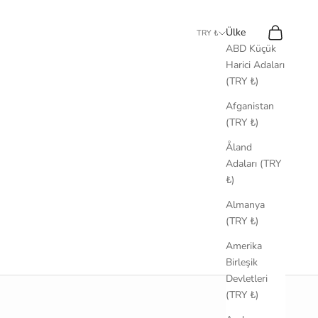
Ara
Sepet
Ülke
TRY ₺
ABD Küçük
Harici Adaları
(TRY ₺)
Afganistan
(TRY ₺)
Åland
Adaları (TRY
₺)
Almanya
(TRY ₺)
Amerika
Birleşik
Devletleri
(TRY ₺)