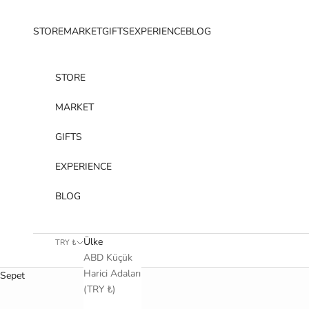
İçeriğe geç
STORE
MARKET
GIFTS
EXPERIENCE
BLOG
STORE
MARKET
GIFTS
EXPERIENCE
BLOG
Ülke
TRY ₺
ABD Küçük
Harici Adaları
Sepet
(TRY ₺)