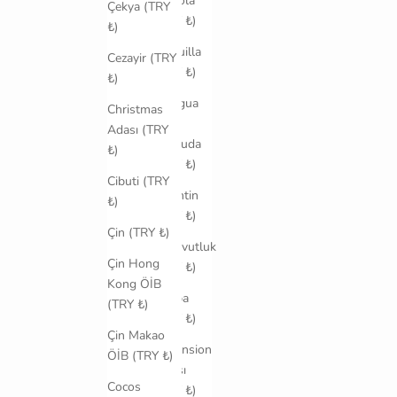
Angola
Çekya (TRY
(TRY ₺)
₺)
Anguilla
Cezayir (TRY
(TRY ₺)
₺)
Antigua
Christmas
ve
Adası (TRY
Barbuda
₺)
(TRY ₺)
Cibuti (TRY
Arjantin
₺)
(TRY ₺)
Çin (TRY ₺)
Arnavutluk
Çin Hong
(TRY ₺)
Kong ÖİB
Aruba
(TRY ₺)
(TRY ₺)
Çin Makao
Ascension
ÖİB (TRY ₺)
Adası
Cocos
(TRY ₺)