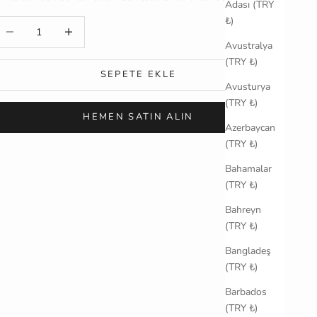
Adası (TRY
₺)
iktarı azalt
Miktarı artır
Avustralya
(TRY ₺)
SEPETE EKLE
Avusturya
(TRY ₺)
HEMEN SATIN ALIN
Azerbaycan
(TRY ₺)
Bahamalar
(TRY ₺)
Bahreyn
(TRY ₺)
Bangladeş
(TRY ₺)
Barbados
(TRY ₺)