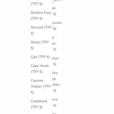
Harici
(TRY ₺)
Adaları
Burkina Faso
(TRY ₺)
(TRY ₺)
Afganistan
Burundi (TRY
(TRY ₺)
₺)
Åland
Butan (TRY
Adaları
₺)
(TRY ₺)
Çad (TRY ₺)
Almanya
(TRY ₺)
Cape Verde
(TRY ₺)
Amerika
Birleşik
Cayman
Devletleri
Adaları (TRY
(TRY ₺)
₺)
Andorra
Cebelitarık
(TRY ₺)
(TRY ₺)