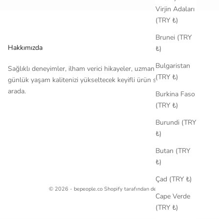
Virjin Adaları
(TRY ₺)
Brunei (TRY
Hakkımızda
₺)
Bulgaristan
Sağlıklı deneyimler, ilham verici hikayeler, uzman tavsiyeleri ve
(TRY ₺)
günlük yaşam kalitenizi yükseltecek keyifli ürün seçkileri bir
arada.
Burkina Faso
(TRY ₺)
Burundi (TRY
₺)
Butan (TRY
₺)
Çad (TRY ₺)
© 2026 - bepeople.co Shopify tarafından desteklenmektedir
Cape Verde
(TRY ₺)