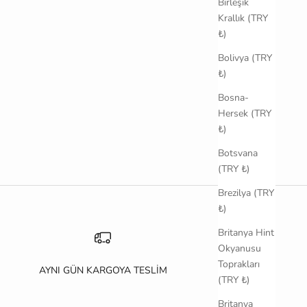
Birleşik
Krallık (TRY
₺)
Bolivya (TRY
₺)
Bosna-
Hersek (TRY
₺)
Botsvana
(TRY ₺)
Brezilya (TRY
₺)
Britanya Hint
Okyanusu
Toprakları
AYNI GÜN KARGOYA TESLİM
(TRY ₺)
Britanya