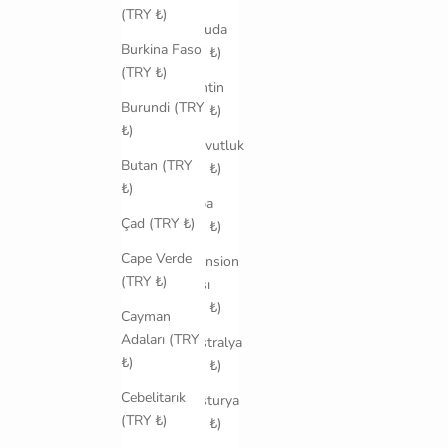
ve
(TRY ₺)
Barbuda
Burkina Faso
(TRY ₺)
(TRY ₺)
Arjantin
Burundi (TRY
(TRY ₺)
₺)
Arnavutluk
Butan (TRY
(TRY ₺)
₺)
Aruba
Çad (TRY ₺)
(TRY ₺)
Cape Verde
Ascension
(TRY ₺)
Adası
(TRY ₺)
Cayman
Adaları (TRY
Avustralya
₺)
(TRY ₺)
Cebelitarık
Avusturya
(TRY ₺)
(TRY ₺)