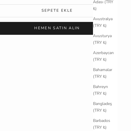
Adası (TRY
₺)
SEPETE EKLE
Avustralya
(TRY ₺)
HEMEN SATIN ALIN
Avusturya
(TRY ₺)
Azerbaycan
(TRY ₺)
Bahamalar
(TRY ₺)
Bahreyn
(TRY ₺)
Bangladeş
(TRY ₺)
Barbados
(TRY ₺)