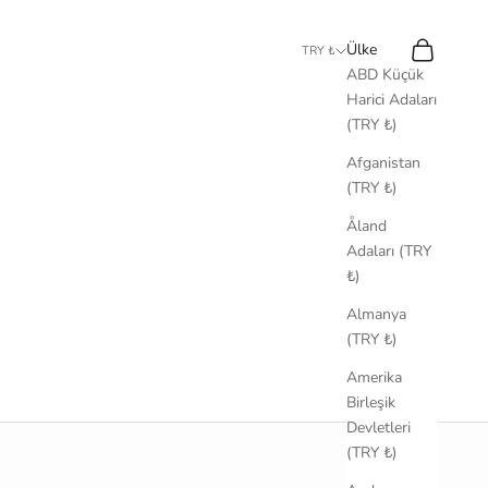
Ara
Sepet
Ülke
TRY ₺
ABD Küçük
Harici Adaları
(TRY ₺)
Afganistan
(TRY ₺)
Åland
Adaları (TRY
₺)
Almanya
(TRY ₺)
Amerika
Birleşik
Devletleri
(TRY ₺)