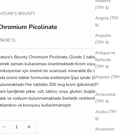
Andorra
(TRY ₺)
ATURE'S BOUNTY
Angola (TRY
₺)
Chromium Picolinate
Anguilla
ndirimli fiyat
58.90 TL
(TRY ₺)
Antigua ve
ature's Bounty Chromium Picolinate, Günde 1 tablet, tercihen
Barbuda
emek zamanı kullanılması önerilmektedir.
Krom vücudun temel
(TRY ₺)
onksiyonları için önemli bir esansiyel mineraldir.Bu takviye edici
Arjantin (TRY
ıda ürünü tablet formunda üretilmiştir.Şişe içinde 100 tablet
₺)
ulunmaktadır.Her tablette 200 mcg krom (pikolinat)
çerir.İçeriğinde şeker, süt, laktoz, soya, gluten, buğday, maya,
Arnavutluk
alık ve sodyum
bulunmamaktadır.
Sentetik renklendirici, yapay
(TRY ₺)
atlandırıcı ve koruyucu
kullanılmamıştır.
Aruba (TRY
₺)
iktarı azalt
Miktarı artır
Ascension