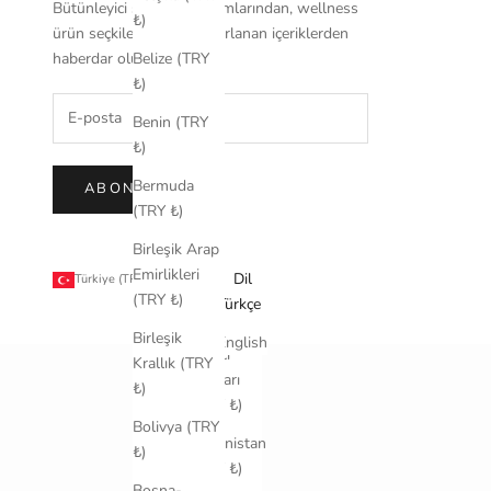
Bütünleyici sağlık yaklaşımlarından, wellness
₺)
ürün seçkileriyle özel hazırlanan içeriklerden
haberdar olun.
Belize (TRY
₺)
Benin (TRY
₺)
Bermuda
ABONE OL
(TRY ₺)
Birleşik Arap
Emirlikleri
Ülke
Dil
Türkiye (TRY ₺)
Türkçe
(TRY ₺)
ABD
Türkçe
Küçük
Birleşik
English
Harici
Krallık (TRY
Adaları
₺)
(TRY ₺)
Bolivya (TRY
Afganistan
₺)
(TRY ₺)
Bosna-