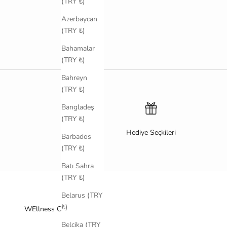
(TRY ₺)
Azerbaycan
(TRY ₺)
Bahamalar
(TRY ₺)
Bahreyn
(TRY ₺)
Bangladeş
(TRY ₺)
Hediye Seçkileri
Barbados
(TRY ₺)
Batı Sahra
(TRY ₺)
Belarus (TRY
₺)
WEllness Communıty
Belçika (TRY