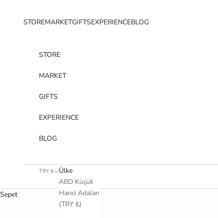
İçeriğe geç
STORE
MARKET
GIFTS
EXPERIENCE
BLOG
STORE
MARKET
GIFTS
EXPERIENCE
BLOG
Ülke
TRY ₺
ABD Küçük
Harici Adaları
Sepet
(TRY ₺)