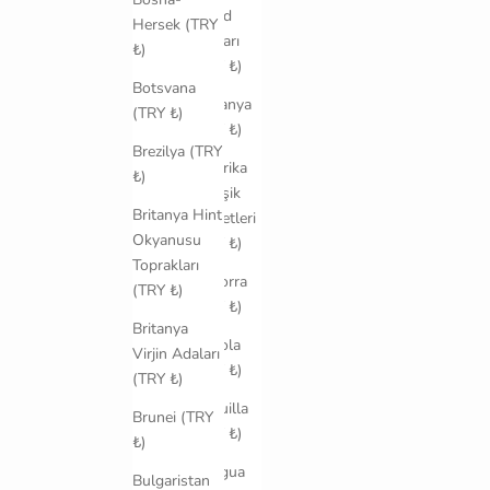
Åland
Hersek (TRY
Adaları
₺)
(TRY ₺)
Botsvana
Almanya
(TRY ₺)
(TRY ₺)
Brezilya (TRY
Amerika
₺)
Birleşik
Britanya Hint
Devletleri
Okyanusu
(TRY ₺)
Toprakları
Andorra
(TRY ₺)
(TRY ₺)
Britanya
Angola
Virjin Adaları
(TRY ₺)
(TRY ₺)
Anguilla
Brunei (TRY
(TRY ₺)
₺)
Antigua
Bulgaristan