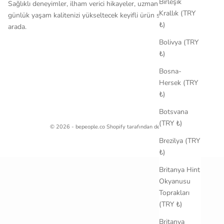
Birleşik
Sağlıklı deneyimler, ilham verici hikayeler, uzman tavsiyeleri ve
Krallık (TRY
günlük yaşam kalitenizi yükseltecek keyifli ürün seçkileri bir
₺)
arada.
Bolivya (TRY
₺)
Bosna-
Hersek (TRY
₺)
Botsvana
(TRY ₺)
© 2026 - bepeople.co Shopify tarafından desteklenmektedir
Brezilya (TRY
₺)
Britanya Hint
Okyanusu
Toprakları
(TRY ₺)
Britanya