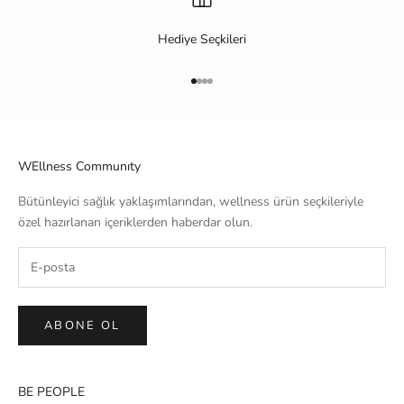
Hediye Seçkileri
1 ögesine git
2 ögesine git
3 ögesine git
4 ögesine git
WEllness Communıty
Bütünleyici sağlık yaklaşımlarından, wellness ürün seçkileriyle
özel hazırlanan içeriklerden haberdar olun.
ABONE OL
BE PEOPLE