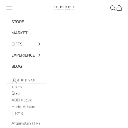
İçeriğe geç
bepeople.co
Menü
Ara
Sepet
STORE
MARKET
GIFTS
EXPERIENCE
BLOG
GIRIŞ YAP
TRY ₺
Ülke
ABD Küçük
Harici Adaları
(TRY ₺)
Afganistan (TRY