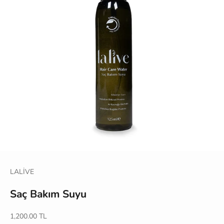
LALİVE
Saç Bakım Suyu
İndirimli fiyat
1,200.00 TL