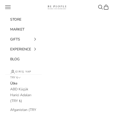
İçeriğe geç
bepeople.co
Menü
Ara
Sepet
STORE
MARKET
GIFTS
EXPERIENCE
BLOG
GIRIŞ YAP
TRY ₺
Ülke
ABD Küçük
Harici Adaları
(TRY ₺)
Afganistan (TRY