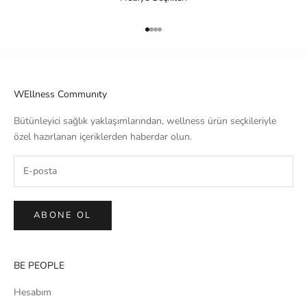
1 ögesine git
2 ögesine git
3 ögesine git
4 ögesine git
WEllness Communıty
Bütünleyici sağlık yaklaşımlarından, wellness ürün seçkileriyle
özel hazırlanan içeriklerden haberdar olun.
ABONE OL
BE PEOPLE
Hesabım