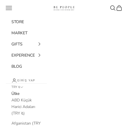
İçeriğe geç
bepeople.co
Menü
Ara
Sepet
STORE
MARKET
GIFTS
EXPERIENCE
BLOG
GIRIŞ YAP
TRY ₺
Ülke
ABD Küçük
Harici Adaları
(TRY ₺)
Afganistan (TRY