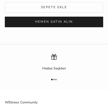
SEPETE EKLE
HEMEN SATIN ALIN
Hediye Seçkileri
1 ögesine git
2 ögesine git
3 ögesine git
4 ögesine git
WEllness Communıty