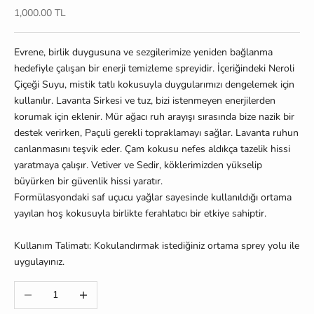
İndirimli fiyat
1,000.00 TL
Evrene, birlik duygusuna ve sezgilerimize yeniden bağlanma
hedefiyle çalışan bir enerji temizleme spreyidir. İçeriğindeki Neroli
Çiçeği Suyu, mistik tatlı kokusuyla duygularımızı dengelemek için
kullanılır. Lavanta Sirkesi ve tuz, bizi istenmeyen enerjilerden
korumak için eklenir. Mür ağacı ruh arayışı sırasında bize nazik bir
destek verirken, Paçuli gerekli topraklamayı sağlar. Lavanta ruhun
canlanmasını teşvik eder. Çam kokusu nefes aldıkça tazelik hissi
yaratmaya çalışır. Vetiver ve Sedir, köklerimizden yükselip
büyürken bir güvenlik hissi yaratır.
Formülasyondaki saf uçucu yağlar sayesinde kullanıldığı ortama
yayılan hoş kokusuyla birlikte ferahlatıcı bir etkiye sahiptir.
Kullanım Talimatı: Kokulandırmak istediğiniz ortama sprey yolu ile
uygulayınız.
Miktarı azalt
Miktarı artır