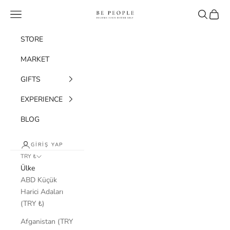
İçeriğe geç
bepeople.co
Menü
Ara
Sepet
STORE
MARKET
GIFTS
EXPERIENCE
BLOG
GIRIŞ YAP
TRY ₺
Ülke
ABD Küçük
Harici Adaları
(TRY ₺)
Afganistan (TRY