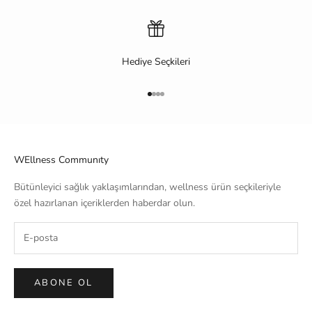
Hediye Seçkileri
1 ögesine git
2 ögesine git
3 ögesine git
4 ögesine git
WEllness Communıty
Bütünleyici sağlık yaklaşımlarından, wellness ürün seçkileriyle
özel hazırlanan içeriklerden haberdar olun.
ABONE OL