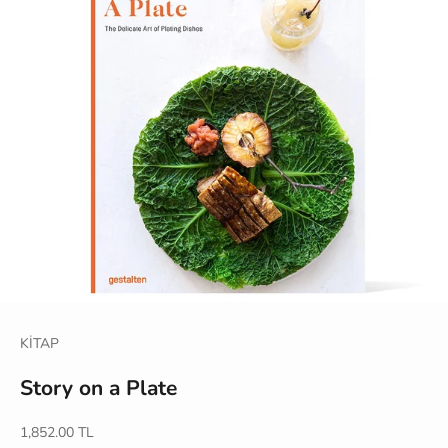
KİTAP
Story on a Plate
İndirimli fiyat
1,852.00 TL