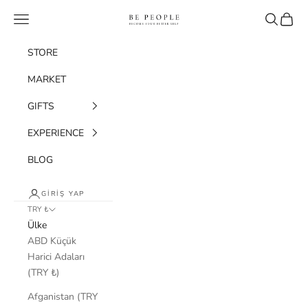
İçeriğe geç
bepeople.co
Menü
Ara
Sepet
STORE
MARKET
GIFTS
EXPERIENCE
BLOG
GIRIŞ YAP
TRY ₺
Ülke
ABD Küçük
Harici Adaları
(TRY ₺)
Afganistan (TRY