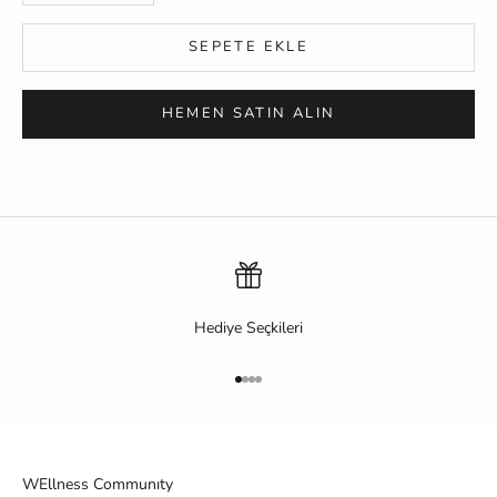
SEPETE EKLE
HEMEN SATIN ALIN
Hediye Seçkileri
1 ögesine git
2 ögesine git
3 ögesine git
4 ögesine git
WEllness Communıty