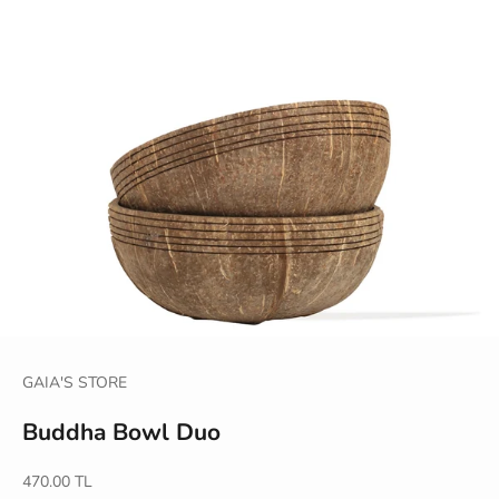
GAIA'S STORE
Buddha Bowl Duo
İndirimli fiyat
470.00 TL