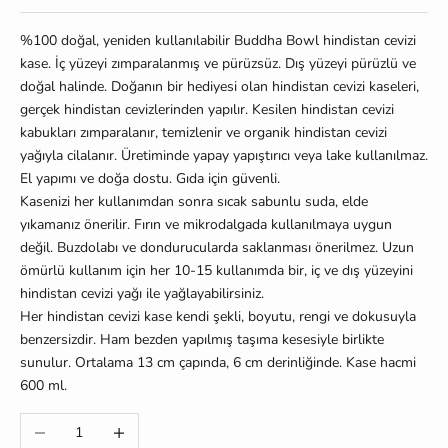
%100 doğal, yeniden kullanılabilir Buddha Bowl hindistan cevizi
kase. İç yüzeyi zımparalanmış ve pürüzsüz. Dış yüzeyi pürüzlü ve
doğal halinde. Doğanın bir hediyesi olan hindistan cevizi kaseleri,
gerçek hindistan cevizlerinden yapılır. Kesilen hindistan cevizi
kabukları zımparalanır, temizlenir ve organik hindistan cevizi
yağıyla cilalanır. Üretiminde yapay yapıştırıcı veya lake kullanılmaz.
El yapımı ve doğa dostu. Gıda için güvenli.
Kasenizi her kullanımdan sonra sıcak sabunlu suda, elde
yıkamanız önerilir. Fırın ve mikrodalgada kullanılmaya uygun
değil. Buzdolabı ve dondurucularda saklanması önerilmez. Uzun
ömürlü kullanım için her 10-15 kullanımda bir, iç ve dış yüzeyini
hindistan cevizi yağı ile yağlayabilirsiniz.
Her hindistan cevizi kase kendi şekli, boyutu, rengi ve dokusuyla
benzersizdir. Ham bezden yapılmış taşıma kesesiyle birlikte
sunulur. Ortalama 13 cm çapında, 6 cm derinliğinde. Kase hacmi
600 ml.
Miktarı azalt
Miktarı artır