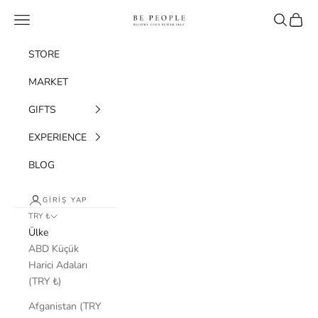
İçeriğe geç
bepeople.co
Menü
Ara
Sepet
STORE
MARKET
GIFTS
EXPERIENCE
BLOG
GIRIŞ YAP
TRY ₺
Ülke
ABD Küçük
Harici Adaları
(TRY ₺)
Afganistan (TRY