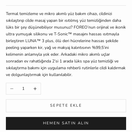
Termal temizleme ve mikro akımlı yüz bakım cihazı, cildinizi
sıkılaştırıp cilde masaj yapan bir ısıtılmış yüz temizliğinden daha
lüks bir şey düşünebiliyor musunuz? FOREO’nun orijinal ve ikonik
ultra yumuşak silikonu ve T-Sonic™ masajını hassas ısıtmayla
birleştiren LUNA™ 3 plus, ölü deri hücrelerine hassas şekilde
peeling yaparken kir, yağ ve makyaj kalıntısının %99,5’ini
kelimenin anlamıyla yok eder. Arkadaki mikro akımlı uçlar
sonradan ev rahatlığında 2’si 1 arada lüks spa yüz temizliği ve
sıkılaştırma bakımı için uygulama rehberli rutinlerle cildi kaldırmak
ve dolgunlaştırmak için kullanılabilir.
Miktarı azalt
Miktarı artır
SEPETE EKLE
HEMEN SATIN ALIN