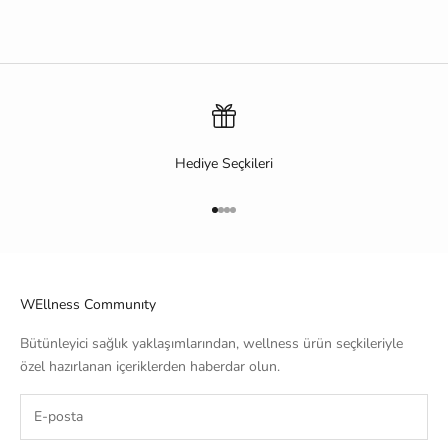
Hediye Seçkileri
1 ögesine git
2 ögesine git
3 ögesine git
4 ögesine git
WEllness Communıty
Bütünleyici sağlık yaklaşımlarından, wellness ürün seçkileriyle
özel hazırlanan içeriklerden haberdar olun.