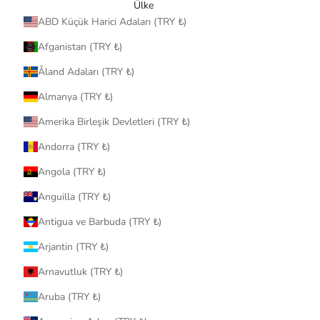
Ülke
ABD Küçük Harici Adaları (TRY ₺)
Afganistan (TRY ₺)
Åland Adaları (TRY ₺)
Almanya (TRY ₺)
Amerika Birleşik Devletleri (TRY ₺)
Andorra (TRY ₺)
Angola (TRY ₺)
Anguilla (TRY ₺)
Antigua ve Barbuda (TRY ₺)
Arjantin (TRY ₺)
Arnavutluk (TRY ₺)
Aruba (TRY ₺)