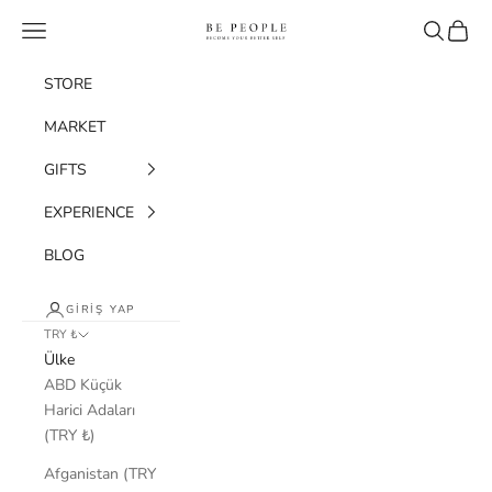
İçeriğe geç
bepeople.co
Menü
Ara
Sepet
STORE
MARKET
GIFTS
EXPERIENCE
BLOG
GIRIŞ YAP
TRY ₺
Ülke
ABD Küçük
Harici Adaları
(TRY ₺)
Afganistan (TRY