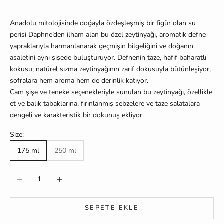
Anadolu mitolojisinde doğayla özdeşleşmiş bir figür olan su
perisi Daphne’den ilham alan bu özel zeytinyağı, aromatik defne
yapraklarıyla harmanlanarak geçmişin bilgeliğini ve doğanın
asaletini aynı şişede buluşturuyor. Defnenin taze, hafif baharatlı
kokusu; natürel sızma zeytinyağının zarif dokusuyla bütünleşiyor,
sofralara hem aroma hem de derinlik katıyor.
Cam şişe ve teneke seçenekleriyle sunulan bu zeytinyağı, özellikle
et ve balık tabaklarına, fırınlanmış sebzelere ve taze salatalara
dengeli ve karakteristik bir dokunuş ekliyor.
Size:
175 ml
250 ml
Miktarı azalt
Miktarı artır
SEPETE EKLE