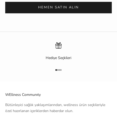
HEMEN SATIN ALIN
Hediye Seçkileri
1 ögesine git
2 ögesine git
3 ögesine git
4 ögesine git
WEllness Communıty
Bütünleyici sağlık yaklaşımlarından, wellness ürün seçkileriyle
özel hazırlanan içeriklerden haberdar olun.