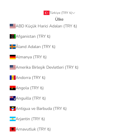
Türkiye (TRY ₺)
Ülke
ABD Küçük Harici Adaları (TRY ₺)
Afganistan (TRY ₺)
Åland Adaları (TRY ₺)
Almanya (TRY ₺)
Amerika Birleşik Devletleri (TRY ₺)
Andorra (TRY ₺)
Angola (TRY ₺)
Anguilla (TRY ₺)
Antigua ve Barbuda (TRY ₺)
Arjantin (TRY ₺)
Arnavutluk (TRY ₺)