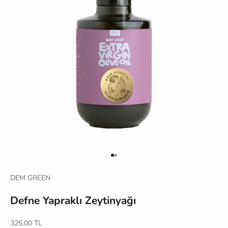
1 ögesine git
2 ögesine git
DEM GREEN
Defne Yapraklı Zeytinyağı
İndirimli fiyat
325.00 TL