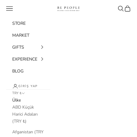
İçeriğe geç
bepeople.co
Menü
Ara
Sepet
STORE
MARKET
GIFTS
EXPERIENCE
BLOG
GIRIŞ YAP
TRY ₺
Ülke
ABD Küçük
Harici Adaları
(TRY ₺)
Afganistan (TRY