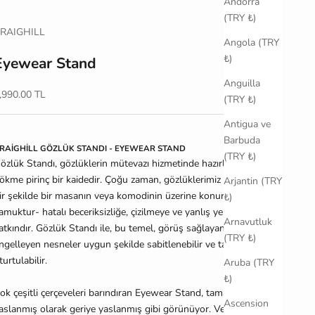
Andorra
(TRY ₺)
RAIGHILL
Angola (TRY
₺)
Eyewear Stand
Anguilla
ndirimli fiyat
,990.00 TL
(TRY ₺)
Antigua ve
Barbuda
RAİGHİLL GÖZLÜK STANDI - EYEWEAR STAND
(TRY ₺)
özlük Standı, gözlüklerin mütevazı hizmetinde hazırlanmış
ökme pirinç bir kaidedir. Çoğu zaman, gözlüklerimiz gelişigüzel
Arjantin (TRY
ir şekilde bir masanın veya komodinin üzerine konur -kollar hafif
₺)
amuktur- hatalı beceriksizliğe, çizilmeye ve yanlış yere düşmeye
Arnavutluk
atkındır. Gözlük Standı ile, bu temel, görüş sağlayan, güneşi
(TRY ₺)
ngelleyen nesneler uygun şekilde sabitlenebilir ve tahta
turtulabilir.
Aruba (TRY
₺)
ok çeşitli çerçeveleri barındıran Eyewear Stand, tamamen
Ascension
aslanmış olarak geriye yaslanmış gibi görünüyor. Ve