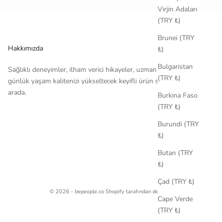
Virjin Adaları
(TRY ₺)
Brunei (TRY
Hakkımızda
₺)
Bulgaristan
Sağlıklı deneyimler, ilham verici hikayeler, uzman tavsiyeleri ve
(TRY ₺)
günlük yaşam kalitenizi yükseltecek keyifli ürün seçkileri bir
arada.
Burkina Faso
(TRY ₺)
Burundi (TRY
₺)
Butan (TRY
₺)
Çad (TRY ₺)
© 2026 - bepeople.co Shopify tarafından desteklenmektedir
Cape Verde
(TRY ₺)