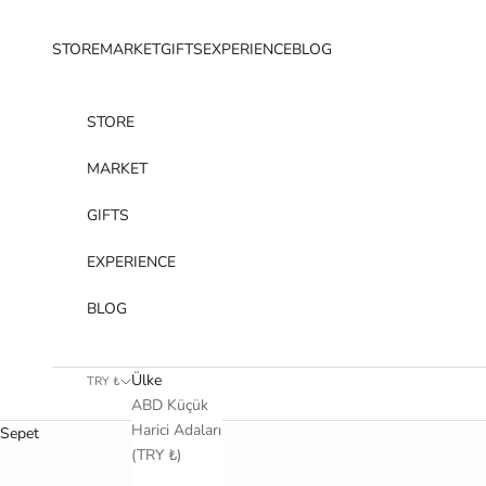
İçeriğe geç
STORE
MARKET
GIFTS
EXPERIENCE
BLOG
STORE
MARKET
GIFTS
EXPERIENCE
BLOG
Ülke
TRY ₺
ABD Küçük
Harici Adaları
Sepet
(TRY ₺)