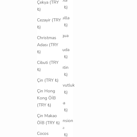
Angola
Çekya (TRY
(TRY ₺)
₺)
Anguilla
Cezayir (TRY
(TRY ₺)
₺)
Antigua
Christmas
ve
Adası (TRY
Barbuda
₺)
(TRY ₺)
Cibuti (TRY
Arjantin
₺)
(TRY ₺)
Çin (TRY ₺)
Arnavutluk
Çin Hong
(TRY ₺)
Kong ÖİB
Aruba
(TRY ₺)
(TRY ₺)
Çin Makao
Ascension
ÖİB (TRY ₺)
Adası
Cocos
(TRY ₺)