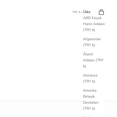
Ara
Sepet
Ülke
TRY ₺
ABD Küçük
Harici Adaları
(TRY ₺)
Afganistan
(TRY ₺)
Åland
Adaları (TRY
₺)
Almanya
(TRY ₺)
Amerika
Birleşik
Devletleri
(TRY ₺)