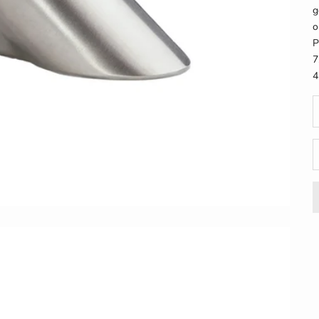
g
o
P
7
4
M