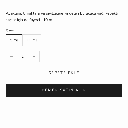
Ayaklara, tırnaklara ve sivilcelere iyi gelen bu uçucu yağ, kepekli
saçlar için de faydalı. 10 ml.
Size:
5 ml
10 ml
Miktarı azalt
Miktarı artır
SEPETE EKLE
HEMEN SATIN ALIN