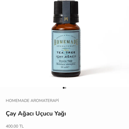
1 ögesine git
2 ögesine git
HOMEMADE AROMATERAPİ
Çay Ağacı Uçucu Yağı
İndirimli fiyat
400.00 TL