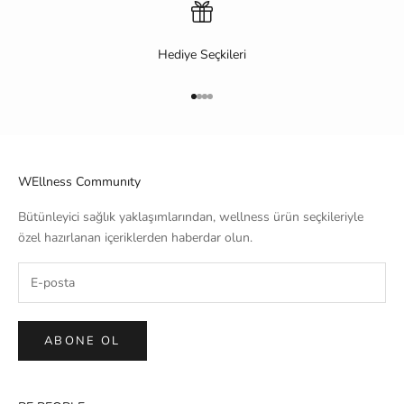
Hediye Seçkileri
1 ögesine git
2 ögesine git
3 ögesine git
4 ögesine git
WEllness Communıty
Bütünleyici sağlık yaklaşımlarından, wellness ürün seçkileriyle
özel hazırlanan içeriklerden haberdar olun.
ABONE OL