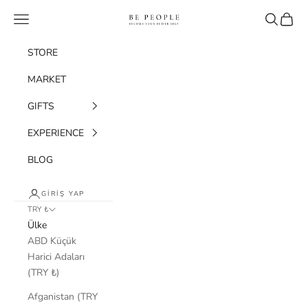
İçeriğe geç
bepeople.co
Menü
Ara
Sepet
STORE
MARKET
GIFTS
EXPERIENCE
BLOG
GIRIŞ YAP
TRY ₺
Ülke
ABD Küçük
Harici Adaları
(TRY ₺)
Afganistan (TRY