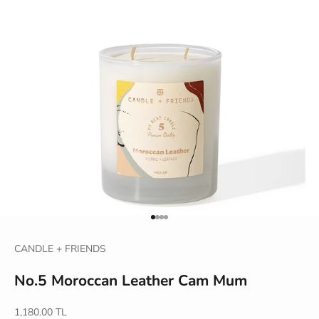
1 ögesine git
2 ögesine git
3 ögesine git
4 ögesine git
CANDLE + FRIENDS
No.5 Moroccan Leather Cam Mum
İndirimli fiyat
1,180.00 TL