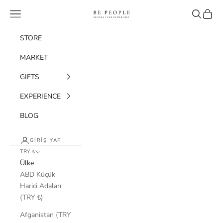
İçeriğe geç
bepeople.co
Menü
Ara
Sepet
STORE
MARKET
GIFTS
EXPERIENCE
BLOG
GIRIŞ YAP
TRY ₺
Ülke
ABD Küçük
Harici Adaları
(TRY ₺)
Afganistan (TRY