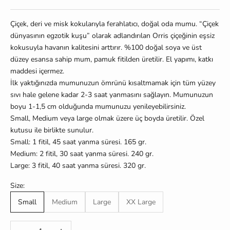
Çiçek, deri ve misk kokularıyla ferahlatıcı, doğal oda mumu. “Çiçek
dünyasının egzotik kuşu” olarak adlandırılan Orris çiçeğinin eşsiz
kokusuyla havanın kalitesini arttırır. %100 doğal soya ve üst
düzey esansa sahip mum, pamuk fitilden üretilir. El yapımı, katkı
maddesi içermez.
İlk yaktığınızda mumunuzun ömrünü kısaltmamak için tüm yüzey
sıvı hale gelene kadar 2-3 saat yanmasını sağlayın. Mumunuzun
boyu 1-1,5 cm olduğunda mumunuzu yenileyebilirsiniz.
Small, Medium veya large olmak üzere üç boyda üretilir. Özel
kutusu ile birlikte sunulur.
Small: 1 fitil, 45 saat yanma süresi. 165 gr.
Medium: 2 fitil, 30 saat yanma süresi. 240 gr.
Large: 3 fitil, 40 saat yanma süresi. 320 gr.
Size:
Small
Medium
Large
XX Large
Miktarı azalt
Miktarı artır