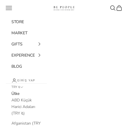
İçeriğe geç
bepeople.co
Menü
Ara
Sepet
STORE
MARKET
GIFTS
EXPERIENCE
BLOG
GIRIŞ YAP
TRY ₺
Ülke
ABD Küçük
Harici Adaları
(TRY ₺)
Afganistan (TRY