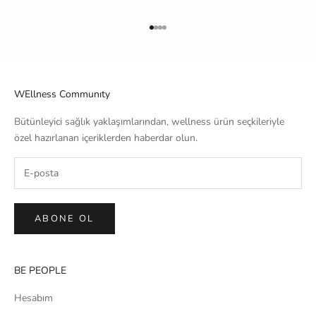
1 ögesine git
2 ögesine git
3 ögesine git
4 ögesine git
WEllness Communıty
Bütünleyici sağlık yaklaşımlarından, wellness ürün seçkileriyle
özel hazırlanan içeriklerden haberdar olun.
ABONE OL
BE PEOPLE
Hesabım