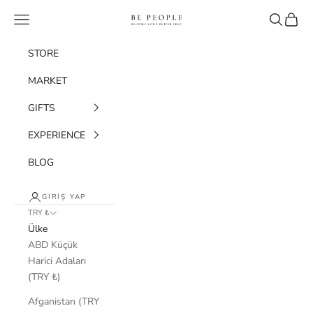
İçeriğe geç
bepeople.co
Menü
Ara
Sepet
STORE
MARKET
GIFTS
EXPERIENCE
BLOG
GIRIŞ YAP
TRY ₺
Ülke
ABD Küçük
Harici Adaları
(TRY ₺)
Afganistan (TRY