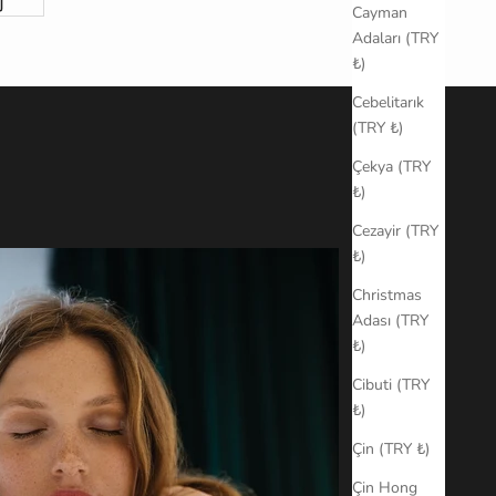
Cayman
Adaları (TRY
₺)
Cebelitarık
(TRY ₺)
Çekya (TRY
₺)
Cezayir (TRY
₺)
Christmas
Adası (TRY
₺)
Cibuti (TRY
₺)
Çin (TRY ₺)
Çin Hong