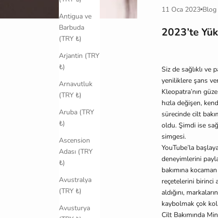
11 Oca 2023
Blog
Antigua ve
Barbuda
2023’te Yük
(TRY ₺)
Arjantin (TRY
₺)
Siz de sa
ğ
lıklı ve 
yeniliklere
ş
ans ve
Arnavutluk
Kleopatra’nın güze
(TRY ₺)
hızla de
ğ
i
ş
en, kend
Aruba (TRY
sürecinde cilt bakı
₺)
oldu.
Ş
imdi ise sa
g
simgesi.
Ascension
YouTube’la ba
ş
laya
Adası (TRY
deneyimlerini payl
₺)
bakımına kocaman b
Avustralya
reçetelerini birinci 
(TRY ₺)
aldı
ğ
ını, markaların
kaybolmak çok kola
Avusturya
Cilt Bakımında Mi