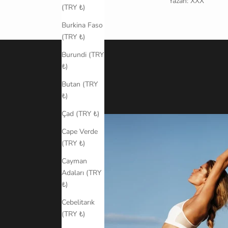
Yazan: XXX
(TRY ₺)
Burkina Faso
(TRY ₺)
Burundi (TRY
₺)
Butan (TRY
₺)
Çad (TRY ₺)
Cape Verde
(TRY ₺)
Cayman
Adaları (TRY
₺)
Cebelitarık
(TRY ₺)