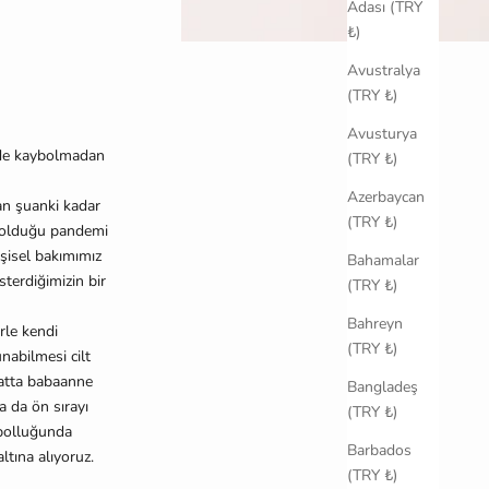
Adası (TRY
₺)
Avustralya
(TRY ₺)
Avusturya
inde kaybolmadan
(TRY ₺)
Azerbaycan
man
ş
uanki kadar
(TRY ₺)
 oldu
ğ
u pandemi
ş
isel bakımımız
Bahamalar
̈sterdi
ğ
imizin bir
(TRY ₺)
Bahreyn
erle kendi
(TRY ₺)
unabilmesi cilt
 hatta babaanne
Bangladeş
 da ön sırayı
(TRY ₺)
bollu
ğ
unda
Barbados
altına alıyoruz.
(TRY ₺)