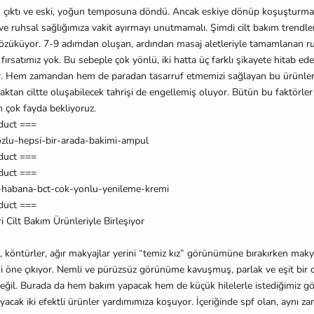
ıktı ve eski, yo
ğ
un temposuna döndü. Ancak eskiye dönüp ko
ş
u
ş
turma
 ve ruhsal sa
ğ
lı
ğ
ımıza vakit ayırmayı unutmamalı.
Ş
imdi cilt bakım trendl
̈züküyor. 7-9 adımdan olu
ş
an, ardından masaj aletleriyle tamamlanan rut
ırsatımız yok. Bu sebeple çok yönlü, iki hatta üç farklı
ş
ikayete hitab eden
yor. Hem zamandan hem de paradan tasarruf etmemizi sa
ğ
layan bu ürünl
aktan ciltte olu
ş
abilecek tahri
ş
i de engellemi
ş
oluyor. Bütün bu faktörler
n çok fayda bekliyoruz.
duct ===
zlu-hepsi-bir-arada-bakimi-ampul
duct ===
duct ===
-habana-bct-cok-yonlu-yenileme-kremi
duct ===
Cilt Bakım Ürünleriyle Birle
ş
iyor
 köntürler, a
ğ
ır makyajlar yerini “temiz kız” görünümüne bırakırken mak
i öne çıkıyor. Nemli ve pürüzsüz görünüme kavu
ş
mu
ş
, parlak ve e
ş
it bir
de
ğ
il. Burada da hem bakım yapacak hem de küçük hilelerle istedi
ğ
imiz go
ayacak iki efektli ürünler yardımımıza ko
ş
uyor.
İ
çeri
ğ
inde spf olan, aynı za