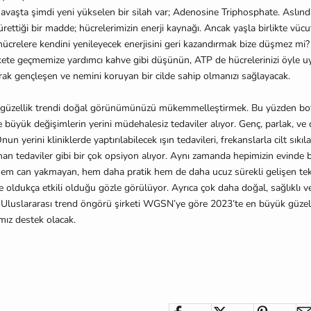
sava
ş
ta
ş
imdi yeni yükselen bir silah var; Adenosine Triphosphate. Aslın
̈retti
ğ
i bir madde; hücrelerimizin enerji kayna
ğ
ı. Ancak ya
ş
la birlikte vüc
 hücrelere kendini yenileyecek enerjisini geri kazandırmak bize dü
ş
mez mi?
ete geçmemize yardımcı kahve gibi dü
ş
ünün, ATP de hücrelerinizi öyle 
arak gençle
ş
en ve nemini koruyan bir cilde sahip olmanızı sa
ğ
layacak.
güzellik trendi do
ğ
al görünümünüzü mükemmelle
ş
tirmek. Bu yüzden bo
e büyük de
ğ
i
ş
imlerin yerini müdehalesiz tedaviler alıyor. Genç, parlak, ve 
 Onun yerini kliniklerde yaptırılabilecek ı
ş
ın tedavileri, frekanslarla cilt sıkıla
n tedaviler gibi bir çok opsiyon alıyor. Aynı zamanda hepimizin evinde b
 hem can yakmayan, hem daha pratik hem de daha ucuz sürekli geli
ş
en tek
e oldukça etkili oldu
ğ
u gözle görülüyor. Ayrıca çok daha do
ğ
al, sa
ğ
lıklı 
. Uluslararası trend öngörü
ş
irketi WGSN’ye göre 2023’te en büyük güzell
ımız destek olacak.