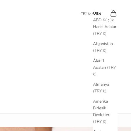
Ara
Sepet
Ülke
TRY ₺
ABD Küçük
Harici Adaları
(TRY ₺)
Afganistan
(TRY ₺)
Åland
Adaları (TRY
₺)
Almanya
(TRY ₺)
Amerika
Birleşik
Devletleri
(TRY ₺)