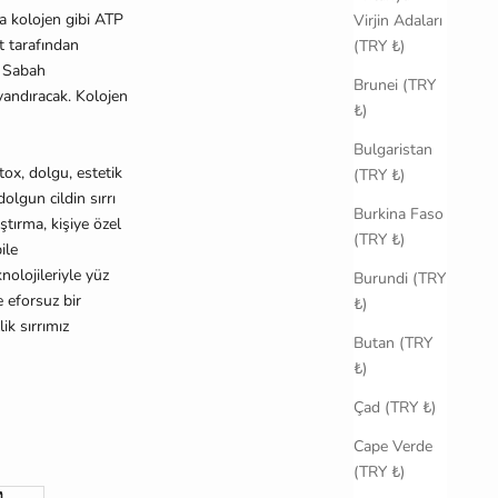
da kolojen gibi ATP
Virjin Adaları
ut tarafından
(TRY ₺)
 Sabah
Brunei (TRY
uyandıracak. Kolojen
₺)
Bulgaristan
tox, dolgu, estetik
(TRY ₺)
dolgun cildin sırrı
Burkina Faso
ş
tırma, ki
ş
iye özel
(TRY ₺)
ile
nolojileriyle yüz
Burundi (TRY
ve eforsuz bir
₺)
ik sırrımız
Butan (TRY
₺)
Çad (TRY ₺)
Cape Verde
(TRY ₺)