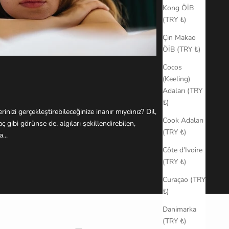
Kong ÖİB
(TRY ₺)
Çin Makao
ÖİB (TRY ₺)
Cocos
(Keeling)
Adaları (TRY
₺)
rinizi gerçekleştirebileceğinize inanır mıydınız? Dil,
Cook Adaları
gibi görünse de, algıları şekillendirebilen,
(TRY ₺)
...
Côte d’Ivoire
(TRY ₺)
Curaçao (TRY
₺)
Danimarka
(TRY ₺)