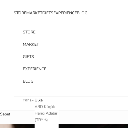
İçeriğe geç
STORE
MARKET
GIFTS
EXPERIENCE
BLOG
STORE
MARKET
GIFTS
EXPERIENCE
BLOG
Ülke
TRY ₺
ABD Küçük
Harici Adaları
Sepet
(TRY ₺)