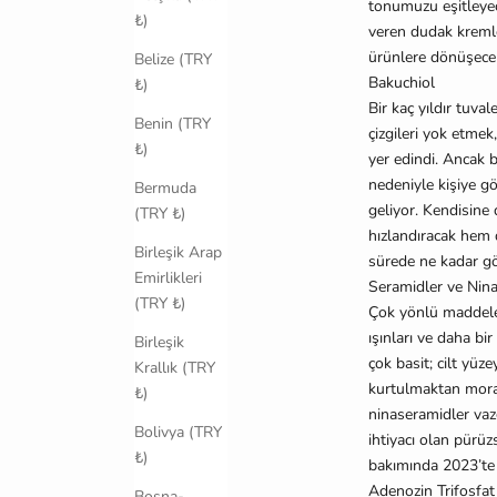
tonumuzu e
ş
itley
₺)
veren dudak kremle
ürünlere dönü
ş
ece
Belize (TRY
Bakuchiol
₺)
Bir kaç yıldır tuva
Benin (TRY
çizgileri yok etmek,
₺)
yer edindi. Ancak bu
nedeniyle ki
ş
iye g
Bermuda
geliyor. Kendisine
(TRY ₺)
hızlandıracak hem d
Birleşik Arap
sürede ne kadar g
Emirlikleri
Seramidler ve Nin
(TRY ₺)
Çok yönlü madde
ı
ş
ınları ve daha bir
Birleşik
çok basit; cilt yü
Krallık (TRY
kurtulmaktan mor
₺)
ninaseramidler vazg
Bolivya (TRY
ihtiyacı olan püru
₺)
bakımında 2023’te k
Adenozin Trifosfat
Bosna-