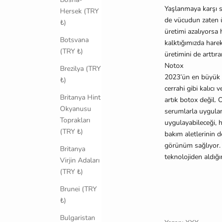
Ya
ş
lanmaya kar
ş
ı 
Hersek (TRY
de vücudun zaten u
₺)
üretimi azalıyorsa
Botsvana
kalktı
ğ
ımızda harek
(TRY ₺)
üretimini de arttır
Notox
Brezilya (TRY
2023’ün en büyük 
₺)
cerrahi gibi kalıcı v
Britanya Hint
artık botox de
ğ
il.
Okyanusu
serumlarla uygulana
Toprakları
uygulayabilece
ğ
i,
(TRY ₺)
bakım aletlerinin d
görünüm sa
ğ
lıyor
Britanya
teknolojiden aldı
ğ
Virjin Adaları
(TRY ₺)
Brunei (TRY
₺)
Bulgaristan