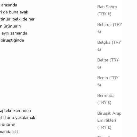
 arasında
Batı Sahra
eri de buna ayak
(TRY ₺)
inleri belki de her
Belarus (TRY
 ürünlerin
₺)
er aynı zamanda
 birle
ş
ti
ğ
inde
Belçika (TRY
₺)
Belize (TRY
₺)
Benin (TRY
₺)
Bermuda
(TRY ₺)
yaj tekniklerinden
Birleşik Arap
 cilt tonu yakalamak
Emirlikleri
̈rünüme
(TRY ₺)
manda cilt