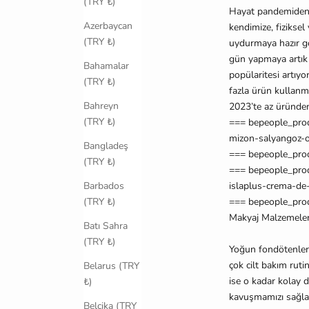
(TRY ₺)
Hayat pandemiden ç
Azerbaycan
kendimize, fiziksel
(TRY ₺)
uydurmaya hazır go
gün yapmaya artık f
Bahamalar
popülaritesi artı
(TRY ₺)
fazla ürün kullanm
Bahreyn
2023’te az üründe
(TRY ₺)
=== bepeople_pro
mizon-salyangoz-o
Bangladeş
=== bepeople_pro
(TRY ₺)
=== bepeople_pro
islaplus-crema-de
Barbados
=== bepeople_pro
(TRY ₺)
Makyaj Malzemeleri 
Batı Sahra
(TRY ₺)
Yo
ğ
un fondötenler,
çok cilt bakım rutin
Belarus (TRY
ise o kadar kolay 
₺)
kavu
ş
mamızı sa
ğ
l
Belçika (TRY