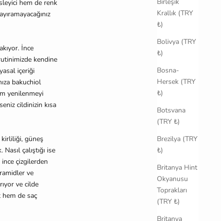
Birleşik
esleyici hem de renk
Krallık (TRY
 ayıramayaca
ğ
ınız
₺)
Bolivya (TRY
akıyor.
İ
nce
₺)
 rutinimizde kendine
Bosna-
asal içeri
ğ
i
Hersek (TRY
mıza bakuchiol
₺)
hem yenilenmeyi
eniz cildinizin kısa
Botsvana
(TRY ₺)
irlili
ğ
i, güne
ş
Brezilya (TRY
 Nasıl çalı
ş
tı
ğ
ı ise
₺)
 ince çizgilerden
Britanya Hint
eramidler ve
Okyanusu
ırıyor ve cilde
Toprakları
t hem de saç
(TRY ₺)
Britanya