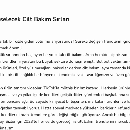
selecek Cilt Bakım Sırları
parlak bir cilde giden yolu mu arıyorsunuz? Sürekli de
ğ
i
ş
en trendlerin iç
rmek önemli.
llik sırlarından ba
ş
layan bir yolculuk cilt bakımı. Ama heralde hiç bir za
i trendlerini yaratan bu büyük sektöre dönü
ş
memi
ş
ti. Bol bol vaktimizin
m ürünleri, özel yüz masajları, bakımlar derken cilt bakımı aynı zamanda ki
̆
lıklı bir cilt, sa
ğ
lıklı bir bünyenin, kendimize vakit ayırdı
ğ
ımızın ve özen go
n ürün tanıtım videoları TikTok’la müthi
ş
bir hız kazandı. Herkesin ürünl
a
ş
ması ve ya yıllar içinde kendileri geli
ş
tirdikleri yöntemleri ba
ş
kalarına s
ir pencere açtı. Bu sayede kimyasal birle
ş
enleri, markaları, ürünleri ve
a
ğ
ızdan tanıyabiliyoruz. Hatta sosyal medyada yükselen içeriklerin raflarda
 kendilerini hızla, trendlere göre de
ğ
i
ş
tirdi
ğ
ini görüyoruz. Ancak bu bilgi 
y. Sizler için 2023’te her yerde görece
ğ
iniz cilt bakım trendlerini mercek 
nimalizm