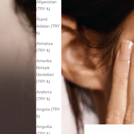
Afganistan
(TRY ₺)
Åland
Adaları (TRY
₺)
Almanya
(TRY ₺)
Amerika
Birleşik
Devletleri
(TRY ₺)
Andorra
(TRY ₺)
Angola (TRY
₺)
Anguilla
(TRY ₺)