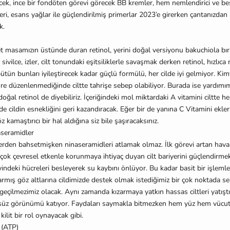
ecek, ince bir fondöten görevi görecek BB kremler, hem nemlendirici ve b
ri, esans ya
ğ
lar ile güçlendirilmi
ş
primerlar 2023’e girerken çantanızdan
k.
let masamızın üstünde duran retinol, yerini do
ğ
al versiyonu bakuchiola bır
 sivilce, izler, cilt tonundaki e
ş
itsiliklerle sava
ş
mak derken retinol, hızlıca
̈tün bunları iyile
ş
tirecek kadar güçlü formülü, her cilde iyi gelmiyor. Kimy
öre düzenlenmedi
ğ
inde ciltte tahri
ş
e sebep olabiliyor. Burada ise yardımı
 do
ğ
al retinol de diyebiliriz.
İ
çeri
ğ
indeki mol miktardaki A vitamini ciltte 
e cildin esnekli
ğ
ini geri kazandıracak. E
ğ
er bir de yanına C Vitamini eklers
öz kama
ş
tırıcı bir hal aldı
ğ
ına siz bile
ş
a
ş
ıracaksınız.
aseramidler
lerden bahsetmi
ş
ken ninaseramidleri atlamak olmaz.
İ
lk görevi artan hava k
 çok çevresel etkenle korunmaya ihtiyaç duyan cilt bariyerini güçlendirmek.
zeyindeki hücreleri besleyerek su kaybını önlüyor. Bu kadar basit bir i
ş
lemle
armı
ş
göz altlarına cildimizde destek olmak istedi
ğ
imiz bir çok noktada s
eçilmezimiz olacak. Aynı zamanda kızarmaya yatkın hassas ciltleri yatı
ş
t
̈zsüz görünümü katıyor. Faydaları saymakla bitmezken hem yüz hem vücu
ilit bir rol oynayacak gibi.
 (ATP)