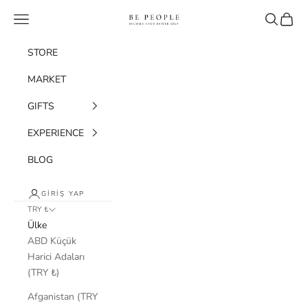
İçeriğe geç
bepeople.co
Menü
Ara
Sepet
STORE
MARKET
GIFTS
EXPERIENCE
BLOG
GIRIŞ YAP
TRY ₺
Ülke
ABD Küçük
Harici Adaları
(TRY ₺)
Afganistan (TRY