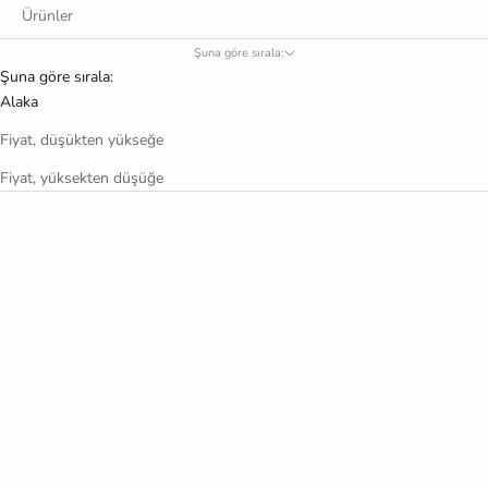
Ürünler
Şuna göre sırala:
Şuna göre sırala:
Alaka
Fiyat, düşükten yükseğe
Fiyat, yüksekten düşüğe
Seçenekleri belirleyin
Sepete ekle
Güzellik İksiri
Fleur de Vigne Duş Jeli