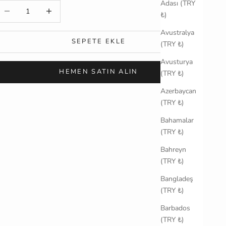
Adası (TRY
iktarı azalt
Miktarı artır
₺)
Avustralya
SEPETE EKLE
(TRY ₺)
Avusturya
HEMEN SATIN ALIN
(TRY ₺)
Azerbaycan
(TRY ₺)
Bahamalar
(TRY ₺)
Bahreyn
(TRY ₺)
Bangladeş
(TRY ₺)
Barbados
(TRY ₺)