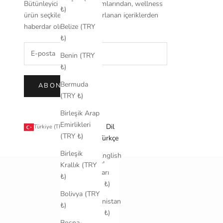
Bütünleyici sağlık yaklaşımlarından, wellness
₺)
ürün seçkileriyle özel hazırlanan içeriklerden
haberdar olun.
Belize (TRY
₺)
Benin (TRY
₺)
Bermuda
ABONE OL
(TRY ₺)
Birleşik Arap
Emirlikleri
Ülke
Dil
Türkiye (TRY ₺)
Türkçe
(TRY ₺)
ABD
Türkçe
Küçük
Birleşik
English
Harici
Krallık (TRY
Adaları
₺)
(TRY ₺)
Bolivya (TRY
Afganistan
₺)
(TRY ₺)
Bosna-