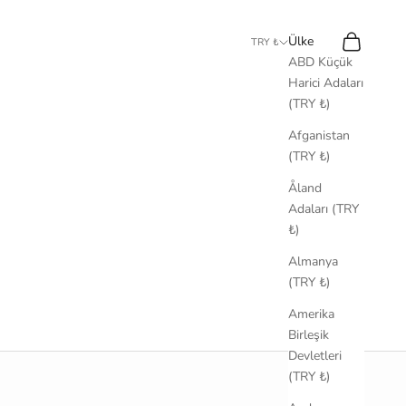
Ara
Sepet
Ülke
TRY ₺
ABD Küçük
Harici Adaları
(TRY ₺)
Afganistan
(TRY ₺)
Åland
Adaları (TRY
₺)
Almanya
(TRY ₺)
Amerika
Birleşik
Devletleri
(TRY ₺)