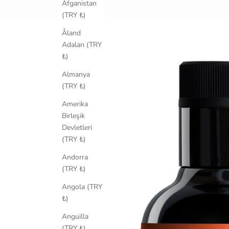
Afganistan
(TRY ₺)
Åland
Adaları (TRY
₺)
Almanya
(TRY ₺)
Amerika
Birleşik
Devletleri
(TRY ₺)
Andorra
(TRY ₺)
Angola (TRY
₺)
Anguilla
(TRY ₺)