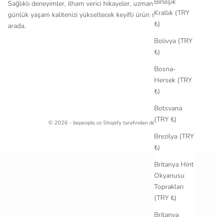
Birleşik
Sağlıklı deneyimler, ilham verici hikayeler, uzman tavsiyeleri ve
Krallık (TRY
günlük yaşam kalitenizi yükseltecek keyifli ürün seçkileri bir
₺)
arada.
Bolivya (TRY
₺)
Bosna-
Hersek (TRY
₺)
Botsvana
(TRY ₺)
© 2026 - bepeople.co Shopify tarafından desteklenmektedir
Brezilya (TRY
₺)
Britanya Hint
Okyanusu
Toprakları
(TRY ₺)
Britanya