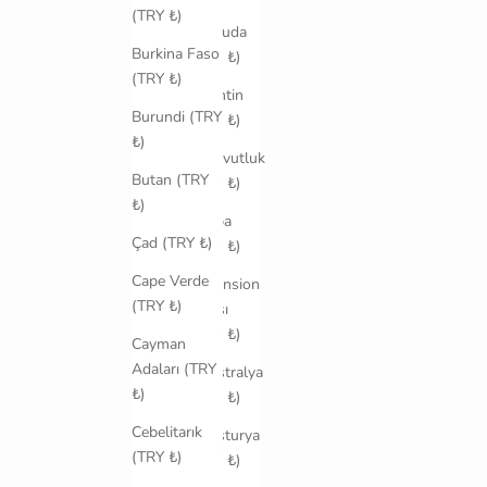
ve
(TRY ₺)
Barbuda
Burkina Faso
(TRY ₺)
(TRY ₺)
Arjantin
Burundi (TRY
(TRY ₺)
₺)
Arnavutluk
Butan (TRY
(TRY ₺)
₺)
Aruba
Çad (TRY ₺)
(TRY ₺)
Cape Verde
Ascension
(TRY ₺)
Adası
(TRY ₺)
Cayman
Adaları (TRY
Avustralya
₺)
(TRY ₺)
Cebelitarık
Avusturya
(TRY ₺)
(TRY ₺)