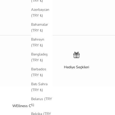
(TRY ₺)
Azerbaycan
(TRY ₺)
Bahamalar
(TRY ₺)
Bahreyn
(TRY ₺)
Bangladeş
(TRY ₺)
Hediye Seçkileri
Barbados
(TRY ₺)
Batı Sahra
(TRY ₺)
Belarus (TRY
₺)
WEllness Communıty
Belçika (TRY