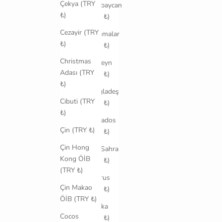
Çekya (TRY
Azerbaycan
₺)
(TRY ₺)
Cezayir (TRY
Bahamalar
₺)
(TRY ₺)
Christmas
Bahreyn
Adası (TRY
(TRY ₺)
₺)
Bangladeş
Cibuti (TRY
(TRY ₺)
₺)
Barbados
Çin (TRY ₺)
(TRY ₺)
Çin Hong
Batı Sahra
Kong ÖİB
(TRY ₺)
(TRY ₺)
Belarus
Çin Makao
(TRY ₺)
ÖİB (TRY ₺)
Belçika
Cocos
(TRY ₺)