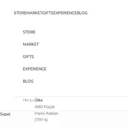
İçeriğe geç
STORE
MARKET
GIFTS
EXPERIENCE
BLOG
STORE
MARKET
GIFTS
EXPERIENCE
BLOG
Ülke
TRY ₺
ABD Küçük
Harici Adaları
Sepet
(TRY ₺)