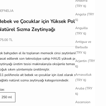
Andorra
(TRY ₺)
EFNELIA
Angola (TRY
₺)
Bebek ve Çocuklar için Yüksek Polifenollü
Anguilla
Natürel Sızma Zeytinyağı
(TRY ₺)
ndirimli fiyat
75.00 TL
Antigua ve
Barbuda
(TRY ₺)
ek bahçeden el ile toplanan memecik cinsi zeytinlerimizin erken
asat edilerek son teknolojiye sahip HAUS yüksek polifenol
Arjantin (TRY
eytinyağı üretim tesisi makinalarıyla oksijenle temas etmeden
₺)
oğuk sıkım yöntemiyle üretilmiştir.
Arnavutluk
11 polifenole ait bebek ve çocuklar için özel olarak sunulan ürün
(TRY ₺)
ağlıklı natürel sızma zeytinyağı kategorisindedir.
Aruba (TRY
ize:
₺)
250 ml
Ascension