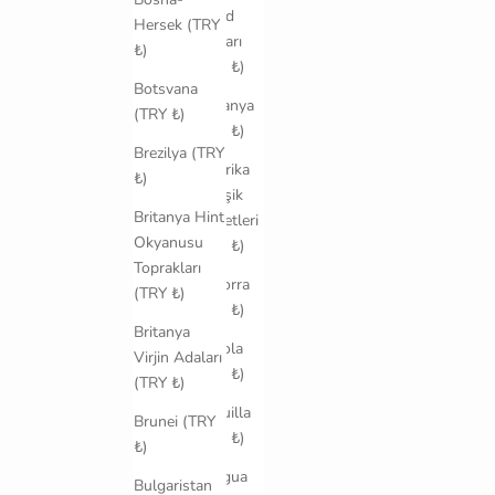
Åland
Hersek (TRY
Adaları
₺)
(TRY ₺)
Botsvana
Almanya
(TRY ₺)
(TRY ₺)
Brezilya (TRY
Amerika
₺)
Birleşik
Britanya Hint
Devletleri
Okyanusu
(TRY ₺)
Toprakları
Andorra
(TRY ₺)
(TRY ₺)
Britanya
Angola
Virjin Adaları
(TRY ₺)
(TRY ₺)
Anguilla
Brunei (TRY
(TRY ₺)
₺)
Antigua
Bulgaristan