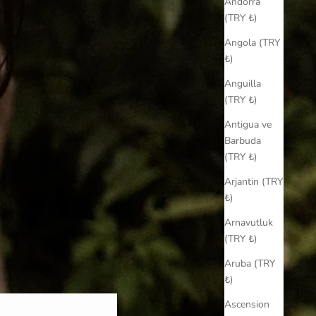
Andorra
(TRY ₺)
Angola (TRY
₺)
Anguilla
(TRY ₺)
Antigua ve
Barbuda
(TRY ₺)
Arjantin (TRY
₺)
Arnavutluk
(TRY ₺)
Aruba (TRY
₺)
Ascension