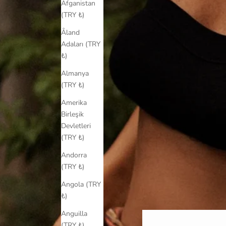
Afganistan
(TRY ₺)
Åland
Adaları (TRY
₺)
Almanya
(TRY ₺)
Amerika
Birleşik
Devletleri
(TRY ₺)
Andorra
(TRY ₺)
Angola (TRY
₺)
Anguilla
(TRY ₺)