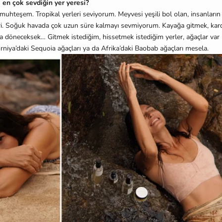
en çok sevdiğin yer yeresi?
muhteşem. Tropikal yerleri seviyorum. Meyvesi yeşili bol olan, insanların 
eri. Soğuk havada çok uzun süre kalmayı sevmiyorum. Kayağa gitmek, ka
a döneceksek… Gitmek istediğim, hissetmek istediğim yerler, ağaçlar var
rniya’daki Sequoia ağaçları ya da Afrika’daki Baobab ağaçları mesela.