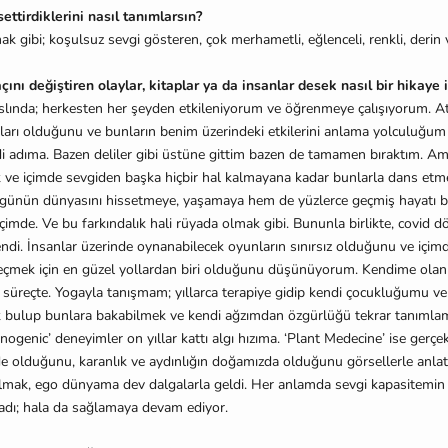
ttirdiklerini nasıl tanımlarsın?
k gibi; koşulsuz sevgi gösteren, çok merhametli, eğlenceli, renkli, deri
ını değiştiren olaylar, kitaplar ya da insanlar desek nasıl bir hikaye i
aslında; herkesten her şeyden etkileniyorum ve öğrenmeye çalışıyorum. A
ıkları olduğunu ve bunların benim üzerindeki etkilerini anlama yolculuğum 
di adıma. Bazen deliler gibi üstüne gittim bazen de tamamen bıraktım. 
ek ve içimde sevgiden başka hiçbir hal kalmayana kadar bunlarla dans et
günün dünyasını hissetmeye, yaşamaya hem de yüzlerce geçmiş hayatı 
 içimde. Ve bu farkındalık hali rüyada olmak gibi. Bununla birlikte, covid d
endi. İnsanlar üzerinde oynanabilecek oyunların sınırsız olduğunu ve içim
geçmek için en güzel yollardan biri olduğunu düşünüyorum. Kendime ol
 süreçte. Yogayla tanışmam; yıllarca terapiye gidip kendi çocukluğumu ve 
k bulup bunlara bakabilmek ve kendi ağzımdan özgürlüğü tekrar tanımlam
nogenic’ deneyimler on yıllar kattı algı hızıma. ‘Plant Medecine’ ise gerç
e olduğunu, karanlık ve aydınlığın doğamızda olduğunu görsellerle anlattı
lmak, ego dünyama dev dalgalarla geldi. Her anlamda sevgi kapasitemin 
adı; hala da sağlamaya devam ediyor.