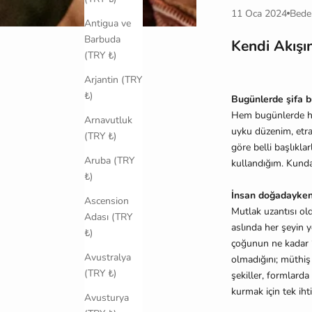
11 Oca 2024
Bede
Antigua ve
Barbuda
Kendi Akışı
(TRY ₺)
Arjantin (TRY
₺)
Bugünlerde şifa b
Hem bugünlerde he
Arnavutluk
uyku düzenim, etra
(TRY ₺)
göre belli başlıkl
Aruba (TRY
kullandığım. Kunda
₺)
İnsan doğadayken 
Ascension
Mutlak uzantısı o
Adası (TRY
aslında her şeyin
₺)
çoğunun ne kadar ‘
Avustralya
olmadığını; müthiş 
(TRY ₺)
şekiller, formlarda
kurmak için tek ih
Avusturya