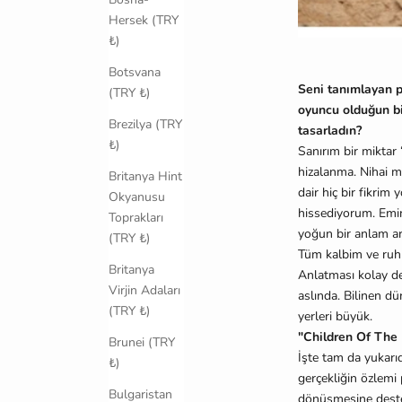
Hersek (TRY
₺)
Botsvana
Seni tanımlayan p
(TRY ₺)
oyuncu olduğun bi
Brezilya (TRY
tasarladın?
₺)
Sanırım bir miktar
hizalanma. Nihai m
Britanya Hint
dair hiç bir fikrim
Okyanusu
hissediyorum. Emin
Toprakları
yoğun bir anlam ar
(TRY ₺)
Tüm kalbim ve ruhu
Britanya
Anlatması kolay değ
Virjin Adaları
aslında. Bilinen d
(TRY ₺)
yerleri büyük.
"Children Of The E
Brunei (TRY
İşte tam da yukarıd
₺)
gerçekliğin özlemi
Bulgaristan
dönüşmesine deste