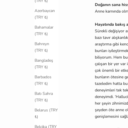
(TRY ₺)
Doğanın sana hisse
Azerbaycan
Anne karnında olma
(TRY ₺)
Hayatında bakış aç
Bahamalar
Sürekli değişiyor 
(TRY ₺)
bazı tavır alışkanl
Bahreyn
araştırma gibi ken
(TRY ₺)
bunları iyileştirm
biliyorum. Hem bu
Bangladeş
çalışan bir yer var
(TRY ₺)
çok önemli bir etk
bunların ötesine 
Barbados
tazeledim hatta bu
(TRY ₺)
deneyimleri tek te
Batı Sahra
deneyimdi. ‘Halluci
(TRY ₺)
her şeyin zihnimizd
şeyden öte anne o
Belarus (TRY
genişlemesini sağl
₺)
Belçika (TRY