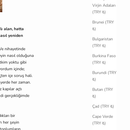
Virjin Adaları
(TRY ₺)
Brunei (TRY
₺)
ı alan, hatta
asıl yeniden
Bulgaristan
(TRY ₺)
 Ve nihayetinde
eyin nasıl olduğuna
Burkina Faso
etkim yoktu gibi
(TRY ₺)
yordum içinde;
Burundi (TRY
ten içe soruş hali.
₺)
r yerde her zaman.
 kapılar açtı
Butan (TRY
ndi gerçekliğimde
₺)
Çad (TRY ₺)
kları bir
Cape Verde
n her şeyin
(TRY ₺)
toplumların