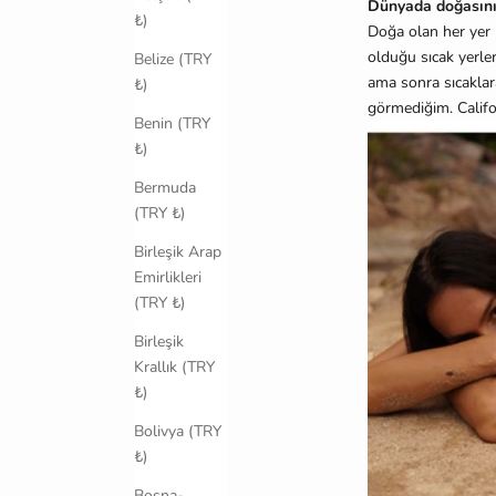
Dünyada doğasını 
₺)
Doğa olan her yer 
olduğu sıcak yerl
Belize (TRY
ama sonra sıcaklar
₺)
görmediğim. Califo
Benin (TRY
₺)
Bermuda
(TRY ₺)
Birleşik Arap
Emirlikleri
(TRY ₺)
Birleşik
Krallık (TRY
₺)
Bolivya (TRY
₺)
Bosna-