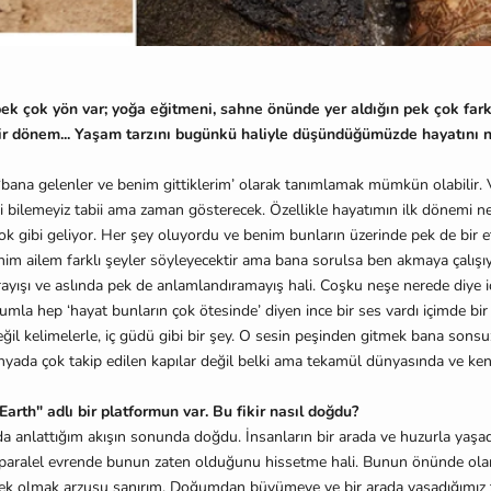
ek çok yön var; yoğa eğitmeni, sahne önünde yer aldığın pek çok farkl
r dönem... Yaşam tarzını bugünkü haliyle düşündüğümüzde hayatını n
 ‘bana gelenler ve benim gittiklerim’ olarak tanımlamak mümkün olabilir.
i bilemeyiz tabii ama zaman gösterecek. Özellikle hayatımın ilk dönemi n
 yok gibi geliyor. Her şey oluyordu ve benim bunların üzerinde pek de bir 
im ailem farklı şeyler söyleyecektir ama bana sorulsa ben akmaya çalışı
ayışı ve aslında pek de anlamlandıramayış hali. Coşku neşe nerede diye iç
mla hep ‘hayat bunların çok ötesinde’ diyen ince bir ses vardı içimde bi
il kelimelerle, iç güdü gibi bir şey. O sesin peşinden gitmek bana sonsuz
ünyada çok takip edilen kapılar değil belki ama tekamül dünyasında ve ke
arth" adlı bir platformun var. Bu fikir nasıl doğdu?
a anlattığım akışın sonunda doğdu. İnsanların bir arada ve huzurla yaşadı
 paralel evrende bunun zaten olduğunu hissetme hali. Bunun önünde ola
k olmak arzusu sanırım. Doğumdan büyümeye ve bir arada yaşadığımız 