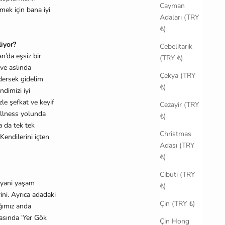
Cayman
mek için bana iyi
Adaları (TRY
₺)
liyor?
Cebelitarık
n’da eşsiz bir
(TRY ₺)
 ve aslında
Çekya (TRY
dersek gidelim
₺)
ndimizi iyi
le şefkat ve keyif
Cezayir (TRY
fullness yolunda
₺)
a da tek tek
Christmas
endilerini içten
Adası (TRY
₺)
Cibuti (TRY
, yani yaşam
₺)
ini. Ayrıca adadaki
Çin (TRY ₺)
ğımız anda
rasında ‘Yer Gök
Çin Hong