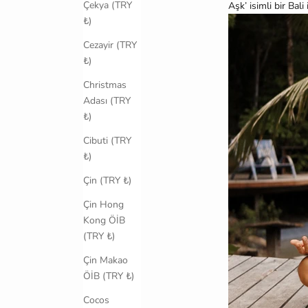
Çekya (TRY
Aşk’ isimli bir Bali
₺)
Cezayir (TRY
₺)
Christmas
Adası (TRY
₺)
Cibuti (TRY
₺)
Çin (TRY ₺)
Çin Hong
Kong ÖİB
(TRY ₺)
Çin Makao
ÖİB (TRY ₺)
Cocos