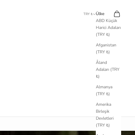
Ara
Sepet
Ülke
TRY ₺
ABD Küçük
Harici Adaları
(TRY ₺)
Afganistan
(TRY ₺)
Åland
Adaları (TRY
₺)
Almanya
(TRY ₺)
Amerika
Birleşik
Devletleri
(TRY ₺)