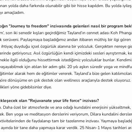
an yolda daha farkında olunabilir gibi bir hisse kapıldım. Bu yolda iyileş
yı amaçladım.
tığın "Journey to freedom" inzivasında gelenleri nasıl bir program bek
’, son iki senedir kışları geçirdiğimiz Tayland’ın cennet adası Koh Phanga
k serüveni. Paylaşmaya başladığımız andan itibaren müthiş bir ilgi gören
htiyaç duyduğu içsel özgürlük alanına bir yolculuk. Gerçekten nereye gi
rinde getiriyoruz. Asıl özgürlüğün kendi içimizdeki sesleri ayrıştırmak, ke
mekle ilgili olduğunu hissettirmek istediğimiz yolculuklar bunlar. Kendimiz
yaşayabilmek için atılan bir adım gibi. 20 yılı aşkın süredir yoga ve mind
itimler alarak hem de eğitimler vererek. Tayland’a bize gelen katılımcılar
 göre dönüşüme en çok destek olan wellness araçlarıyla destek oluyoruz. K
kleri yöne gidebilsinler diye.
kleşecek olan "Rejuvanate your life force" inzivası?
lı. Daha özel bir atmosferde ve ana odağı kundalini enerjisini yükseltmek
ek. Ben yoga ve meditasyon derslerini veriyorum, Dilara kundalini dersler
tivitelerinden de faydalanıp tam bir tazelenme inzivası. Yaymaya başladı
 ayında bir tane daha yapmaya karar verdik. 25 Nisan-1 Mayıs tarihleri a