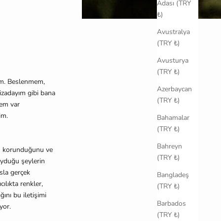
Adası (TRY
₺)
Avustralya
(TRY ₺)
Avusturya
(TRY ₺)
um. Beslenmem,
Azerbaycan
izadayım gibi bana
(TRY ₺)
tem var
im.
Bahamalar
(TRY ₺)
Bahreyn
an korunduğunu ve
(TRY ₺)
yduğu şeylerin
sla gerçek
Bangladeş
ılıkta renkler,
(TRY ₺)
ını bu iletişimi
Barbados
yor.
(TRY ₺)