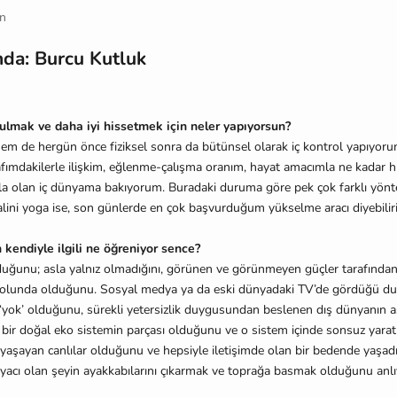
n
nda: Burcu Kutluk
ulmak ve daha iyi hissetmek için neler yapıyorsun?
m de hergün önce fiziksel sonra da bütünsel olarak iç kontrol yapıyor
fımdakilerle ilişkim, eğlenme-çalışma oranım, hayat amacımla ne kadar h
arla olan iç dünyama bakıyorum. Buradaki duruma göre pek çok farklı yön
lini yoga ise, son günlerde en çok başvurduğum yükselme aracı diyebilir
kendiyle ilgili ne öğreniyor sence?
lduğunu; asla yalnız olmadığını, görünen ve görünmeyen güçler tarafınd
 yolunda olduğunu. Sosyal medya ya da eski dünyadaki TV’de gördüğü du
yok’ olduğunu, sürekli yetersizlik duygusundan beslenen dış dünyanın a
bir doğal eko sistemin parçası olduğunu ve o sistem içinde sonsuz yaratıc
 yaşayan canlılar olduğunu ve hepsiyle iletişimde olan bir bedende yaşadığ
tiyacı olan şeyin ayakkabılarını çıkarmak ve toprağa basmak olduğunu anlı