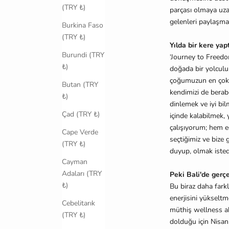
(TRY ₺)
parçası olmaya uzan
gelenleri paylaşma
Burkina Faso
(TRY ₺)
Yılda bir kere yap
Burundi (TRY
‘Journey to Freedom
₺)
doğada bir yolculu
çoğumuzun en çok i
Butan (TRY
kendimizi de berabe
₺)
dinlemek ve iyi bil
Çad (TRY ₺)
içinde kalabilmek, 
çalışıyorum; hem eğ
Cape Verde
seçtiğimiz ve bize
(TRY ₺)
duyup, olmak istedi
Cayman
Adaları (TRY
Peki Bali'de gerçe
₺)
Bu biraz daha fark
enerjisini yükseltm
Cebelitarık
müthiş wellness ak
(TRY ₺)
dolduğu için Nisan