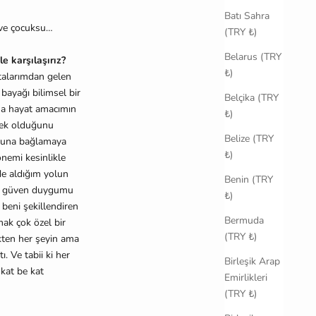
Batı Sahra
n ve çocuksu…
(TRY ₺)
Belarus (TRY
le karşılaşırız?
₺)
talarımdan gelen
bayağı bilimsel bir
Belçika (TRY
Ama hayat amacımın
₺)
mek olduğunu
Belize (TRY
buna bağlamaya
₺)
önemi kesinlikle
de aldığım yolun
Benin (TRY
an güven duygumu
₺)
beni şekillendiren
Bermuda
ak çok özel bir
(TRY ₺)
ekten her şeyin ama
. Ve tabii ki her
Birleşik Arap
kat be kat
Emirlikleri
(TRY ₺)