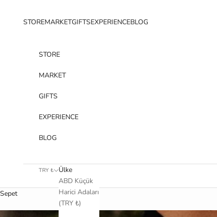
İçeriğe geç
STORE
MARKET
GIFTS
EXPERIENCE
BLOG
STORE
MARKET
GIFTS
EXPERIENCE
BLOG
Ülke
TRY ₺
ABD Küçük
Harici Adaları
Sepet
(TRY ₺)