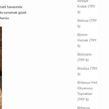
Birleşik
Krallık (TRY
tatil havasında
₺)
rda oynamak güzel
 henüz
Bolivya (TRY
₺)
Bosna-
Hersek (TRY
₺)
Botsvana
(TRY ₺)
Brezilya (TRY
₺)
Britanya Hint
Okyanusu
Toprakları
(TRY ₺)
Britanya